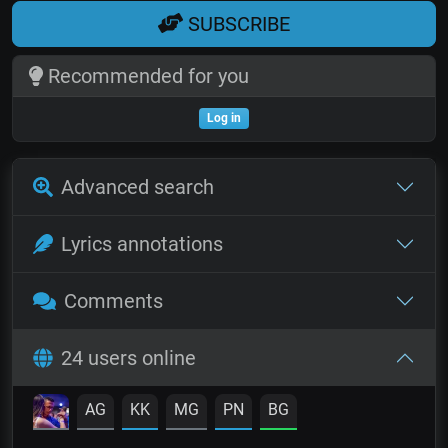
SUBSCRIBE
Recommended for you
Log in
Advanced search
Lyrics annotations
Comments
24 users online
AG
KK
MG
PN
BG