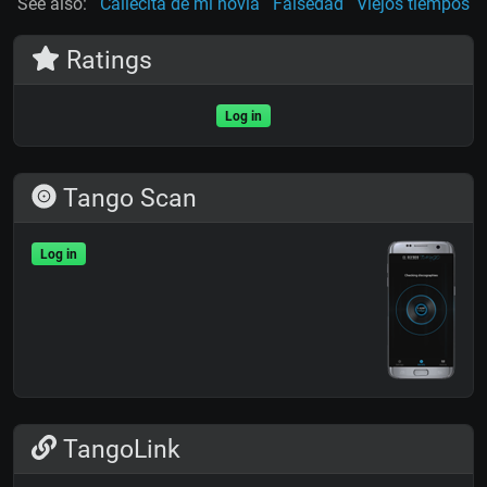
See also:
Callecita de mi novia
Falsedad
Viejos tiempos
Ratings
Log in
Tango Scan
Log in
TangoLink