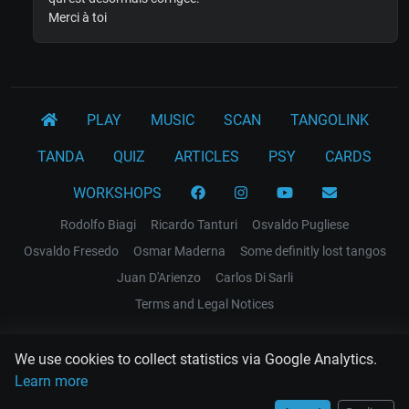
Merci à toi
PLAY
MUSIC
SCAN
TANGOLINK
TANDA
QUIZ
ARTICLES
PSY
CARDS
WORKSHOPS
Rodolfo Biagi
Ricardo Tanturi
Osvaldo Pugliese
Osvaldo Fresedo
Osmar Maderna
Some definitly lost tangos
Juan D'Arienzo
Carlos Di Sarli
Terms and Legal Notices
EL RECODO TANGO
We use cookies to collect statistics via Google Analytics.
Design Web: Gregory DIAZ
Learn more