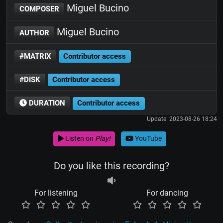
Miguel Bucino
COMPOSER
Miguel Bucino
AUTHOR
#MATRIX
Contributor access
#DISK
Contributor access
DURATION
Contributor access
Update: 2023-08-26 18:24
Listen on
Play!
YouTube
Do you like this recording?
For listening
For dancing