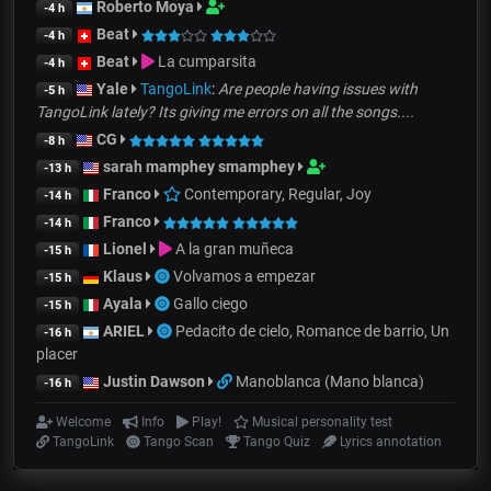
Roberto Moya
-4 h
Beat
-4 h
Beat
La cumparsita
-4 h
Yale
TangoLink
:
Are people having issues with
-5 h
TangoLink lately? Its giving me errors on all the songs....
CG
-8 h
sarah mamphey smamphey
-13 h
Franco
Contemporary, Regular, Joy
-14 h
Franco
-14 h
Lionel
A la gran muñeca
-15 h
Klaus
Volvamos a empezar
-15 h
Ayala
Gallo ciego
-15 h
ARIEL
Pedacito de cielo, Romance de barrio, Un
-16 h
placer
Justin Dawson
Manoblanca (Mano blanca)
-16 h
Welcome
Info
Play!
Musical personality test
TangoLink
Tango Scan
Tango Quiz
Lyrics annotation