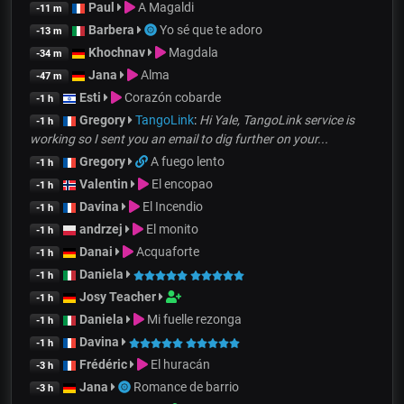
Paul
A Magaldi
-11 m
Barbera
Yo sé que te adoro
-13 m
Khochnav
Magdala
-34 m
Jana
Alma
-47 m
Esti
Corazón cobarde
-1 h
Gregory
TangoLink
:
Hi Yale, TangoLink service is
-1 h
working so I sent you an email to dig further on your...
Gregory
A fuego lento
-1 h
Valentin
El encopao
-1 h
Davina
El Incendio
-1 h
andrzej
El monito
-1 h
Danai
Acquaforte
-1 h
Daniela
-1 h
Josy Teacher
-1 h
Daniela
Mi fuelle rezonga
-1 h
Davina
-1 h
Frédéric
El huracán
-3 h
Jana
Romance de barrio
-3 h