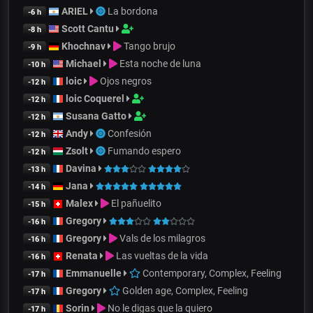
ARIEL
La bordona
-6 h
Scott Cantu
-8 h
Khochnav
Tango brujo
-9 h
Michael
Esta noche de luna
-10 h
loic
Ojos negros
-12 h
loic Coquerel
-12 h
Susana Gatto
-12 h
Andy
Confesión
-12 h
Zsolt
Fumando espero
-12 h
Davina
-13 h
Jana
-14 h
Malex
El pañuelito
-15 h
Gregory
-16 h
Gregory
Vals de los milagros
-16 h
Renata
Las vueltas de la vida
-16 h
Emmanuelle
Contemporary, Complex, Feeling
-17 h
Gregory
Golden age, Complex, Feeling
-17 h
Sorin
No le digas que la quiero
-17 h