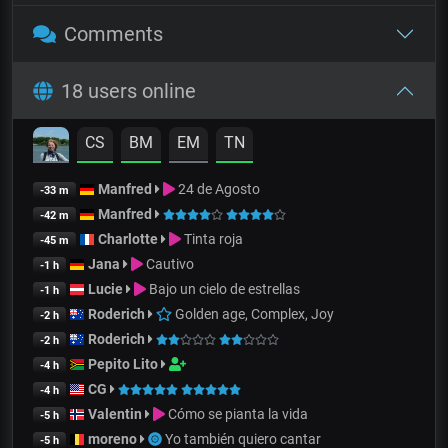
Comments
18 users online
CS
BM
EM
TN
Manfred
24 de Agosto
-33 m
Manfred
-42 m
Charlotte
Tinta roja
-45 m
Jana
Cautivo
-1 h
Lucie
Bajo un cielo de estrellas
-1 h
Roderich
Golden age, Complex, Joy
-2 h
Roderich
-2 h
Pepito Lito
-4 h
CG
-4 h
Valentin
Cómo se pianta la vida
-5 h
moreno
Yo también quiero cantar
-5 h