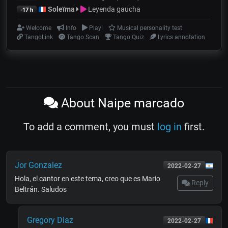
Soleïma
Leyenda gaucha
-17 h
Welcome
Info
Play!
Musical personality test
TangoLink
Tango Scan
Tango Quiz
Lyrics annotation
About Naipe marcado
To add a comment, you must
log in
first.
Jor Gonzalez
2022-02-27
Hola, el cantor en este tema, creo que es Mario
Reply
Beltrán. Saludos
Gregory Diaz
2022-02-27