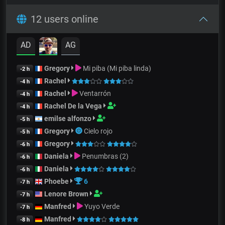
12 users online
AD
AG
Gregory
Mi piba (Mi piba linda)
-2 h
Rachel
-4 h
Rachel
Ventarrón
-4 h
Rachel De la Vega
-4 h
emilse alfonzo
-5 h
Gregory
Cielo rojo
-5 h
Gregory
-6 h
Daniela
Penumbras (2)
-6 h
Daniela
-6 h
Phoebe
6
-7 h
Lenore Brown
-7 h
Manfred
Yuyo Verde
-7 h
Manfred
-8 h