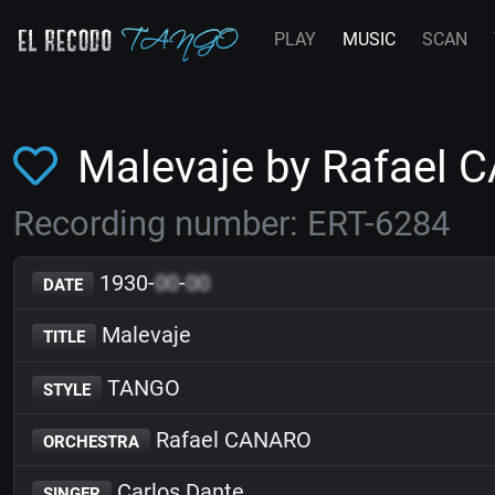
PLAY
MUSIC
SCAN
Malevaje by Rafael
Recording number: ERT-6284
1930-
00
-
00
DATE
Malevaje
TITLE
TANGO
STYLE
Rafael CANARO
ORCHESTRA
Carlos Dante
SINGER