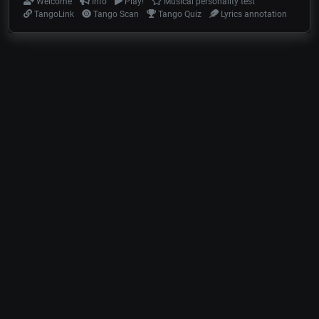
Welcome
Info
Play!
Musical personality test
TangoLink
Tango Scan
Tango Quiz
Lyrics annotation