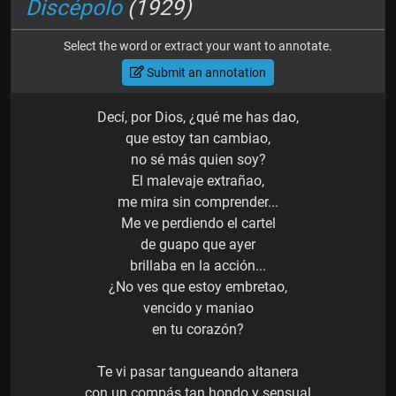
Discépolo
(1929)
Select the word or extract your want to annotate.
Submit an annotation
Decí, por Dios, ¿qué me has dao,
que estoy tan cambiao,
no sé más quien soy?
El malevaje extrañao,
me mira sin comprender...
Me ve perdiendo el cartel
de guapo que ayer
brillaba en la acción...
¿No ves que estoy embretao,
vencido y maniao
en tu corazón?
Te vi pasar tangueando altanera
con un compás tan hondo y sensual