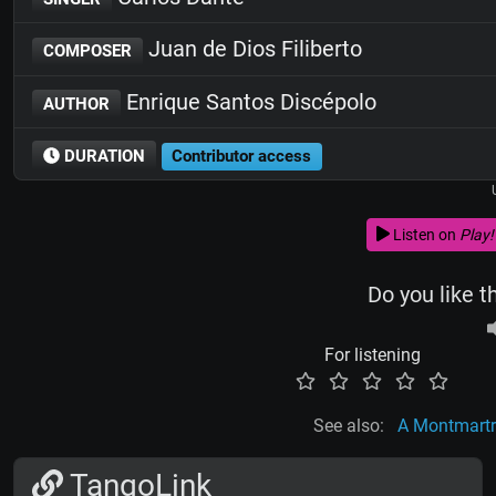
Juan de Dios Filiberto
COMPOSER
Enrique Santos Discépolo
AUTHOR
DURATION
Contributor access
Listen on
Play!
Do you like t
For listening
See also:
A Montmartr
TangoLink