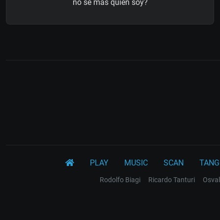
no sé más quien soy?
PLAY
MUSIC
SCAN
TANG
Rodolfo Biagi
Ricardo Tanturi
Osval