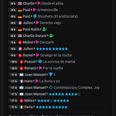
Charlie
Desde el alma
-8 h
Paul
Armenonville
-8 h
Paul
Shusheta (El aristócrata)
-8 h
Julien
Derecho viejo
-8 h
Paul Kuhn
-8 h
Charlie Durant
-8 h
Malex
Danzarín
-9 h
Julien
-9 h
Daniel
Sosiego en la noche
-9 h
Pascal
La sonrisa de mamá
-10 h
Renata
Por la vuelta
-10 h
Juan Manuel
1
-11 h
marc
La lluvia y yo
-11 h
Juan Manuel
Contemporary, Complex, Joy
-11 h
Juan Manuel
-11 h
Malex
-11 h
ilaria
-11 h