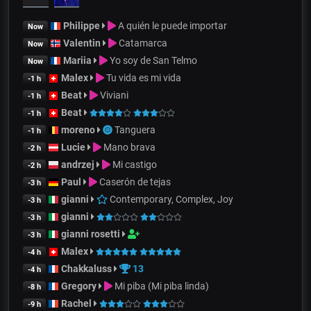
Philippe
A quién le puede importar
Now
Valentin
Catamarca
Now
Mariia
Yo soy de San Telmo
Now
Malex
Tu vida es mi vida
-1 h
Beat
Viviani
-1 h
Beat
-1 h
moreno
Tanguera
-1 h
Lucie
Mano brava
-2 h
andrzej
Mi castigo
-2 h
Paul
Caserón de tejas
-3 h
gianni
Contemporary, Complex, Joy
-3 h
gianni
-3 h
gianni rosetti
-3 h
Malex
-4 h
Chakkaluss
13
-4 h
Gregory
Mi piba (Mi piba linda)
-8 h
Rachel
-9 h