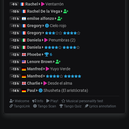
Rachel
Ventarrón
-9 h
Rachel De la Vega
-10 h
emilse alfonzo
-11 h
Gregory
Cielo rojo
-11 h
Gregory
-12 h
Daniela
Penumbras (2)
-12 h
Daniela
-12 h
Phoebe
6
-12 h
Lenore Brown
-13 h
Manfred
Yuyo Verde
-13 h
Manfred
-13 h
Charlie
Desde el alma
-13 h
Paul
Shusheta (El aristócrata)
-14 h
Welcome
Info
Play!
Musical personality test
TangoLink
Tango Scan
Tango Quiz
Lyrics annotation