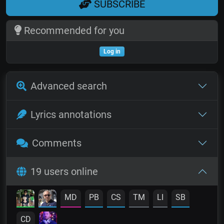
SUBSCRIBE
Recommended for you
Log in
Advanced search
Lyrics annotations
Comments
19 users online
MD
PB
CS
TM
LI
SB
CD