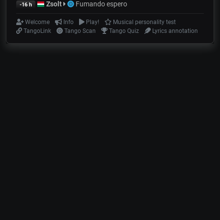
Zsolt
Fumando espero
-16 h
Welcome
Info
Play!
Musical personality test
TangoLink
Tango Scan
Tango Quiz
Lyrics annotation