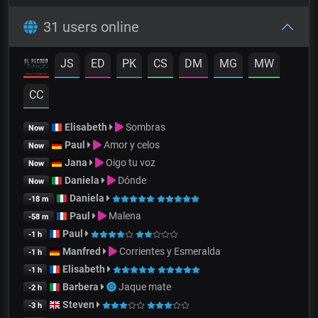
31 users online
JS
ED
PK
CS
DM
MG
MW
CC
Elisabeth
Sombras
Now
Paul
Amor y celos
Now
Jana
Oigo tu voz
Now
Daniela
Dónde
Now
Daniela
-18 m
Paul
Malena
-58 m
Paul
-1 h
Manfred
Corrientes y Esmeralda
-1 h
Elisabeth
-1 h
Barbera
Jaque mate
-2 h
Steven
-3 h