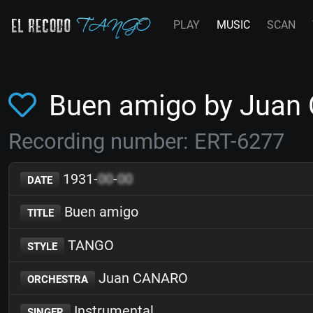
PLAY
MUSIC
SCAN
Buen amigo by Jua
Recording number: ERT-6277
1931-
00
-
00
DATE
Buen amigo
TITLE
TANGO
STYLE
Juan CANARO
ORCHESTRA
Instrumental
SINGER