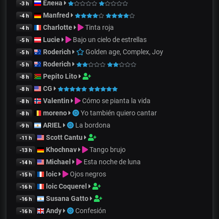
Елена
-3 h
Manfred
-4 h
Charlotte
Tinta roja
-4 h
Lucie
Bajo un cielo de estrellas
-5 h
Roderich
Golden age, Complex, Joy
-5 h
Roderich
-5 h
Pepito Lito
-8 h
CG
-8 h
Valentin
Cómo se pianta la vida
-8 h
moreno
Yo también quiero cantar
-8 h
ARIEL
La bordona
-9 h
Scott Cantu
-11 h
Khochnav
Tango brujo
-13 h
Michael
Esta noche de luna
-14 h
loic
Ojos negros
-15 h
loic Coquerel
-16 h
Susana Gatto
-16 h
Andy
Confesión
-16 h