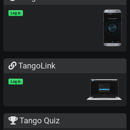
Log in
TangoLink
Log in
Tango Quiz