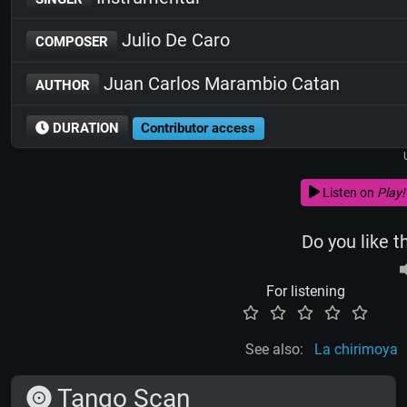
Julio De Caro
COMPOSER
Juan Carlos Marambio Catan
AUTHOR
DURATION
Contributor access
Listen on
Play!
Do you like t
For listening
See also:
La chirimoya
Tango Scan