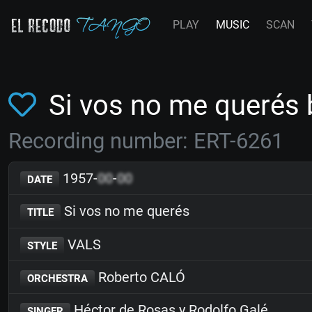
PLAY
MUSIC
SCAN
Si vos no me querés
Recording number: ERT-6261
1957-
00
-
00
DATE
Si vos no me querés
TITLE
VALS
STYLE
Roberto CALÓ
ORCHESTRA
Héctor de Rosas y Rodolfo Galé
SINGER