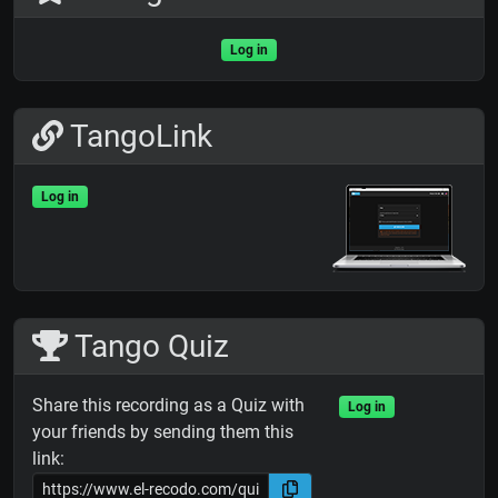
Log in
TangoLink
Log in
Tango Quiz
Share this recording as a Quiz with
Log in
your friends by sending them this
link: