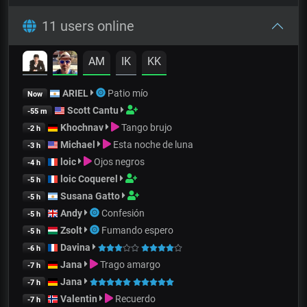
11 users online
AM
IK
KK
ARIEL
Patio mío
Now
Scott Cantu
-55 m
Khochnav
Tango brujo
-2 h
Michael
Esta noche de luna
-3 h
loic
Ojos negros
-4 h
loic Coquerel
-5 h
Susana Gatto
-5 h
Andy
Confesión
-5 h
Zsolt
Fumando espero
-5 h
Davina
-6 h
Jana
Trago amargo
-7 h
Jana
-7 h
Valentin
Recuerdo
-7 h