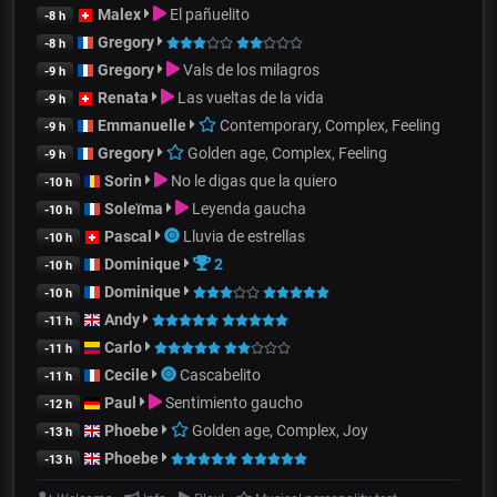
Malex
El pañuelito
-8 h
Gregory
-8 h
Gregory
Vals de los milagros
-9 h
Renata
Las vueltas de la vida
-9 h
Emmanuelle
Contemporary, Complex, Feeling
-9 h
Gregory
Golden age, Complex, Feeling
-9 h
Sorin
No le digas que la quiero
-10 h
Soleïma
Leyenda gaucha
-10 h
Pascal
Lluvia de estrellas
-10 h
Dominique
2
-10 h
Dominique
-10 h
Andy
-11 h
Carlo
-11 h
Cecile
Cascabelito
-11 h
Paul
Sentimiento gaucho
-12 h
Phoebe
Golden age, Complex, Joy
-13 h
Phoebe
-13 h