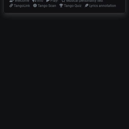
Welcome
Info
Play!
Musical personality test
TangoLink
Tango Scan
Tango Quiz
Lyrics annotation