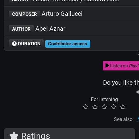
Arturo Gallucci
COMPOSER
Abel Aznar
AUTHOR
DURATION
Contributor access
Listen on
Play!
Do you like t
For listening
See also:
Ratings