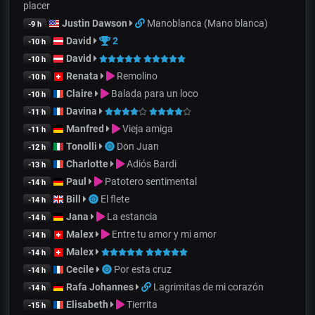
placer
Justin Dawson
Manoblanca (Mano blanca)
-9 h
David
2
-10 h
David
-10 h
Renata
Remolino
-10 h
Claire
Balada para un loco
-10 h
Davina
-11 h
Manfred
Vieja amiga
-11 h
Tonolli
Don Juan
-12 h
Charlotte
Adiós Bardi
-13 h
Paul
Patotero sentimental
-14 h
Bill
El flete
-14 h
Jana
La estancia
-14 h
Malex
Entre tu amor y mi amor
-14 h
Malex
-14 h
Cecile
Por esta cruz
-14 h
Rafa Johannes
Lagrimitas de mi corazón
-14 h
Elisabeth
Tierrita
-15 h