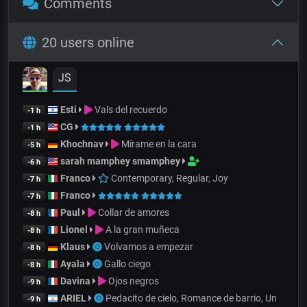
Comments
20 users online
JS
Esti
Vals del recuerdo
-1 h
CG
-1 h
Khochnav
Mírame en la cara
-5 h
sarah mamphey smamphey
-6 h
Franco
Contemporary, Regular, Joy
-7 h
Franco
-7 h
Paul
Collar de amores
-8 h
Lionel
A la gran muñeca
-8 h
Klaus
Volvamos a empezar
-8 h
Ayala
Gallo ciego
-8 h
Davina
Ojos negros
-9 h
ARIEL
Pedacito de cielo, Romance de barrio, Un
-9 h