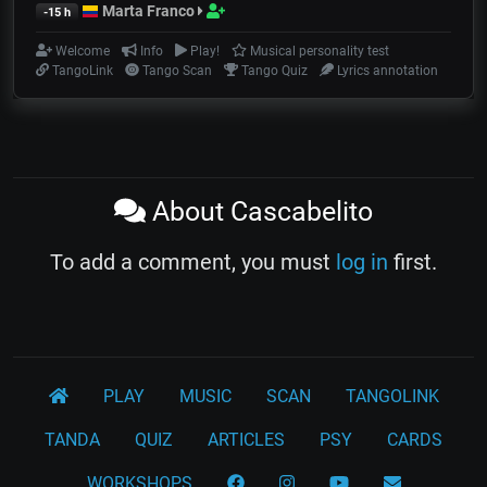
Marta Franco
-15 h
Welcome
Info
Play!
Musical personality test
TangoLink
Tango Scan
Tango Quiz
Lyrics annotation
About Cascabelito
To add a comment, you must
log in
first.
PLAY
MUSIC
SCAN
TANGOLINK
TANDA
QUIZ
ARTICLES
PSY
CARDS
WORKSHOPS