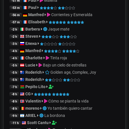
Paul
Malena
-51 m
Paul
-53 m
Manfred
Corrientes y Esmeralda
-56 m
Elisabeth
-57 m
Barbera
Jaque mate
-2 h
Steven
-2 h
Елена
-3 h
Manfred
-4 h
Charlotte
Tinta roja
-4 h
Lucie
Bajo un cielo de estrellas
-5 h
Roderich
Golden age, Complex, Joy
-5 h
Roderich
-5 h
Pepito Lito
-7 h
CG
-8 h
Valentin
Cómo se pianta la vida
-8 h
moreno
Yo también quiero cantar
-8 h
ARIEL
La bordona
-9 h
Scott Cantu
-11 h