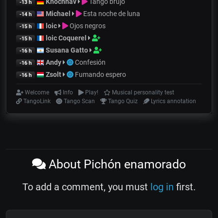
Khochnav
Tango brujo
-13 h
Michael
Esta noche de luna
-14 h
loic
Ojos negros
-15 h
loic Coquerel
-15 h
Susana Gatto
-16 h
Andy
Confesión
-16 h
Zsolt
Fumando espero
-16 h
Welcome
Info
Play!
Musical personality test
TangoLink
Tango Scan
Tango Quiz
Lyrics annotation
About Pichón enamorado
To add a comment, you must
log in
first.