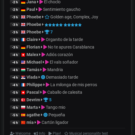
Jana
El choclo
-2 h
Paul
Sentimiento gaucho
-2 h
Phoebe
Golden age, Complex, Joy
-3 h
Phoebe
-3 h
Phoebe
7
-3 h
Claire
Organito de la tarde
-3 h
Florian
No te apures Carablanca
-3 h
Malex
Adiós corazón
-4 h
Michael
El vals soñador
-4 h
Tamás
Mandria
-4 h
Vlada
Demasiado tarde
-4 h
Philippe
La milonga de mis perros
-4 h
Pascal
Caballo de calesita
-5 h
Devrim
5
-5 h
Marta
Tango mio
-5 h
agathe
Pequeña
-5 h
mia
Cartón ligador
-6 h
Welcome
Info
Play!
Musical personality test