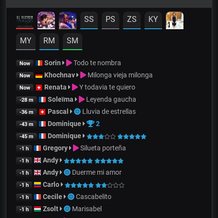
SS
PS
ZS
KY
MY
RM
SM
Sorin
Todo te nombra
Now
Khochnav
Milonga vieja milonga
Now
Renata
Y todavia te quiero
Now
Soleïma
Leyenda gaucha
-28 m
Pascal
Lluvia de estrellas
-36 m
Dominique
2
-43 m
Dominique
-45 m
Gregory
Silueta porteña
-1 h
Andy
-1 h
Andy
Duerme mi amor
-1 h
Carlo
-1 h
Cecile
Cascabelito
-1 h
Zsolt
Marisabel
-1 h