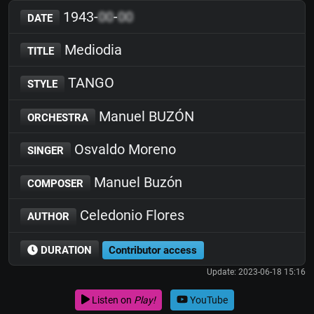
1943-
00
-
00
DATE
Mediodia
TITLE
TANGO
STYLE
Manuel BUZÓN
ORCHESTRA
Osvaldo Moreno
SINGER
Manuel Buzón
COMPOSER
Celedonio Flores
AUTHOR
DURATION
Contributor access
Update: 2023-06-18 15:16
Listen on
Play!
YouTube