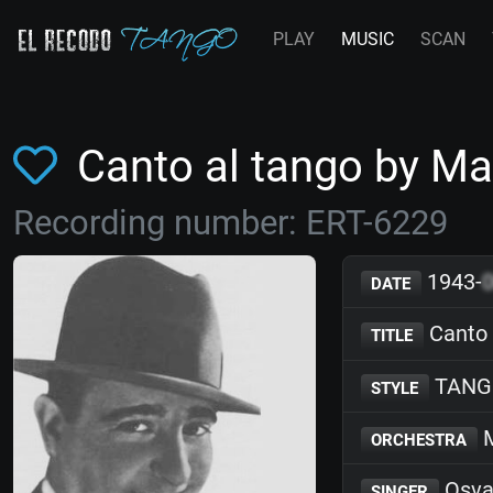
PLAY
MUSIC
SCAN
Canto al tango by M
Recording number: ERT-6229
1943-
DATE
Canto 
TITLE
TANG
STYLE
M
ORCHESTRA
Osva
SINGER