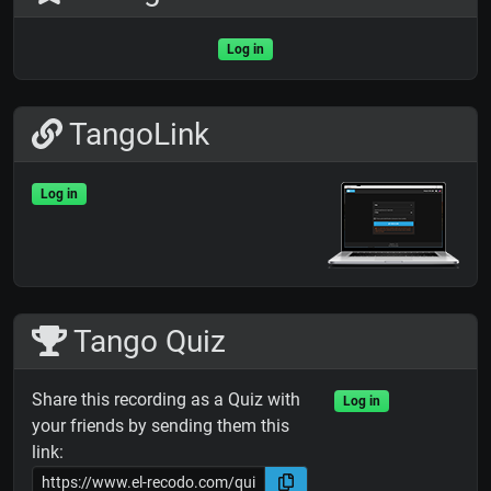
Log in
TangoLink
Log in
Tango Quiz
Share this recording as a Quiz with
Log in
your friends by sending them this
link: