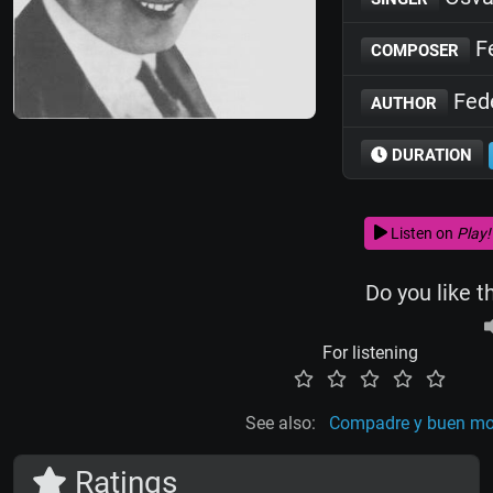
Fe
COMPOSER
Fede
AUTHOR
DURATION
Listen on
Play!
Do you like t
For listening
See also:
Compadre y buen m
Ratings