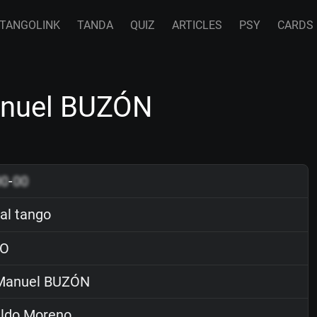
TANGOLINK
TANDA
QUIZ
ARTICLES
PSY
CARDS
anuel BUZÓN
00
-
00
al tango
O
anuel BUZÓN
ldo Moreno