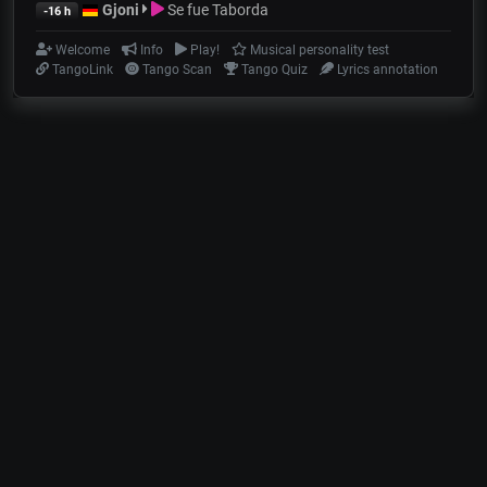
Gjoni
Se fue Taborda
-16 h
Welcome
Info
Play!
Musical personality test
TangoLink
Tango Scan
Tango Quiz
Lyrics annotation