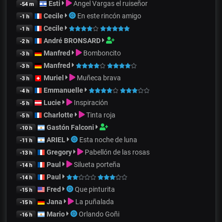
Esti
Angel Vargas el ruiseñor
-54 m
Cecile
En este rincón amigo
-1 h
Cecile
-1 h
André BRONSARD
-2 h
Manfred
Bomboncito
-3 h
Manfred
-3 h
Muriel
Muñeca brava
-3 h
Emmanuelle
-4 h
Lucie
Inspiración
-5 h
Charlotte
Tinta roja
-5 h
Gastón Falconi
-10 h
ARIEL
Esta noche de luna
-11 h
Gregory
Pabellón de las rosas
-13 h
Paul
Silueta porteña
-14 h
Paul
-14 h
Fred
Que pinturita
-15 h
Jana
La puñalada
-15 h
Mario
Orlando Goñi
-16 h