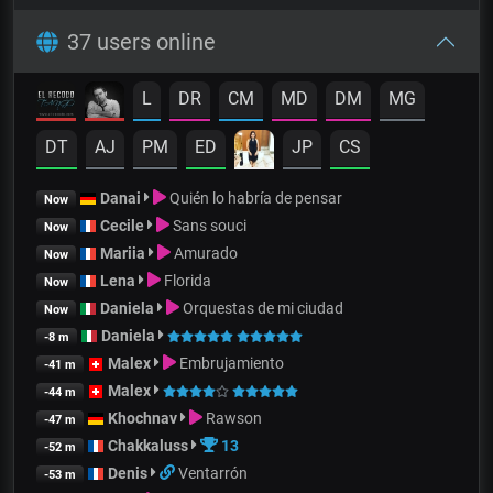
37 users online
L
DR
CM
MD
DM
MG
DT
AJ
PM
ED
JP
CS
Danai
Quién lo habría de pensar
Now
Cecile
Sans souci
Now
Mariia
Amurado
Now
Lena
Florida
Now
Daniela
Orquestas de mi ciudad
Now
Daniela
-8 m
Malex
Embrujamiento
-41 m
Malex
-44 m
Khochnav
Rawson
-47 m
Chakkaluss
13
-52 m
Denis
Ventarrón
-53 m