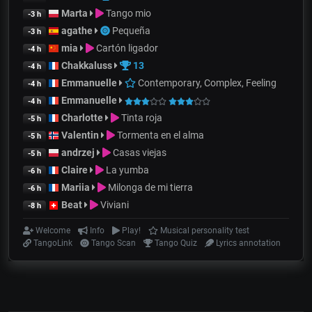
Marta
Tango mio
-3 h
agathe
Pequeña
-3 h
mia
Cartón ligador
-4 h
Chakkaluss
13
-4 h
Emmanuelle
Contemporary, Complex, Feeling
-4 h
Emmanuelle
-4 h
Charlotte
Tinta roja
-5 h
Valentin
Tormenta en el alma
-5 h
andrzej
Casas viejas
-5 h
Claire
La yumba
-6 h
Mariia
Milonga de mi tierra
-6 h
Beat
Viviani
-8 h
Welcome
Info
Play!
Musical personality test
TangoLink
Tango Scan
Tango Quiz
Lyrics annotation