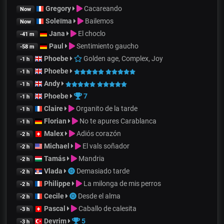
Gregory
Cacareando
Now
Soleïma
Bailemos
Now
Jana
El choclo
-41 m
Paul
Sentimiento gaucho
-58 m
Phoebe
Golden age, Complex, Joy
-1 h
Phoebe
-1 h
Andy
-1 h
Phoebe
7
-1 h
Claire
Organito de la tarde
-1 h
Florian
No te apures Carablanca
-1 h
Malex
Adiós corazón
-2 h
Michael
El vals soñador
-2 h
Tamás
Mandria
-2 h
Vlada
Demasiado tarde
-2 h
Philippe
La milonga de mis perros
-2 h
Cecile
Desde el alma
-2 h
Pascal
Caballo de calesita
-3 h
Devrim
5
-3 h