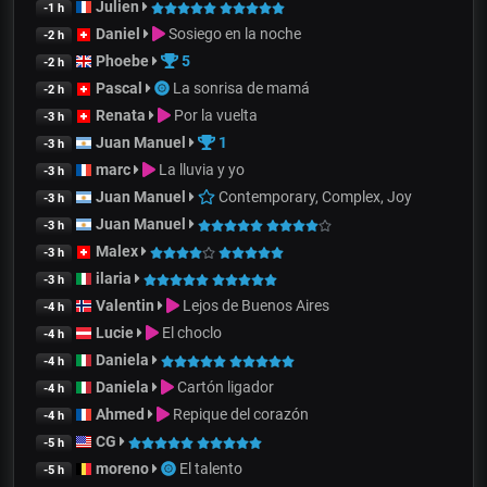
Julien
-1 h
Daniel
Sosiego en la noche
-2 h
Phoebe
5
-2 h
Pascal
La sonrisa de mamá
-2 h
Renata
Por la vuelta
-3 h
Juan Manuel
1
-3 h
marc
La lluvia y yo
-3 h
Juan Manuel
Contemporary, Complex, Joy
-3 h
Juan Manuel
-3 h
Malex
-3 h
ilaria
-3 h
Valentin
Lejos de Buenos Aires
-4 h
Lucie
El choclo
-4 h
Daniela
-4 h
Daniela
Cartón ligador
-4 h
Ahmed
Repique del corazón
-4 h
CG
-5 h
moreno
El talento
-5 h