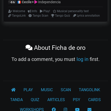
Cecile
Independencia
-5 h
Welcome
Info
Play!
Musical personality test
TangoLink
Tango Scan
Tango Quiz
Lyrics annotation
About Ficha de oro
To add a comment, you must
log in
first.
PLAY
MUSIC
SCAN
TANGOLINK
TANDA
QUIZ
ARTICLES
PSY
CARDS
WORKSHOPS