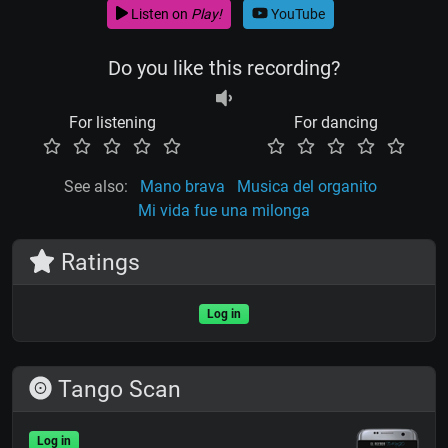
Listen on
Play!
YouTube
Do you like this recording?
For listening
For dancing
See also:
Mano brava
Musica del organito
Mi vida fue una milonga
Ratings
Log in
Tango Scan
Log in