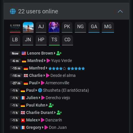
22 users online
AJ
PK
NG
GA
MG
LB
JN
HP
TS
CD
Lenore Brown
Now
Manfred
Yuyo Verde
-6 m
Manfred
-15 m
Charlie
Desde el alma
-15 m
Paul
Armenonville
-27 m
Paul
Shusheta (El aristócrata)
-1 h
Julien
Derecho viejo
-1 h
Paul Kuhn
-1 h
Charlie Durant
-1 h
Malex
Danzarín
-1 h
Gregory
Don Juan
-1 h