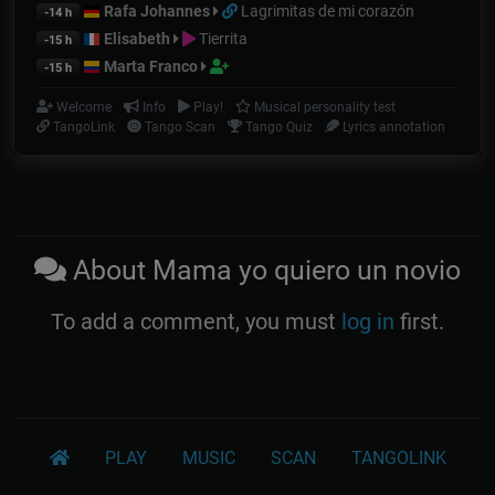
Rafa Johannes
Lagrimitas de mi corazón
-14 h
Elisabeth
Tierrita
-15 h
Marta Franco
-15 h
Welcome
Info
Play!
Musical personality test
TangoLink
Tango Scan
Tango Quiz
Lyrics annotation
About Mama yo quiero un novio
To add a comment, you must
log in
first.
PLAY
MUSIC
SCAN
TANGOLINK