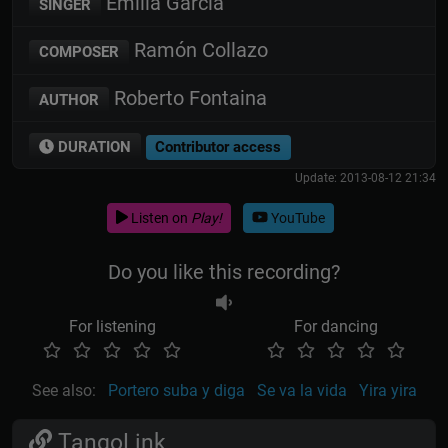
Emilia Garcia
SINGER
Ramón Collazo
COMPOSER
Roberto Fontaina
AUTHOR
DURATION
Contributor access
Update: 2013-08-12 21:34
Listen on
Play!
YouTube
Do you like this recording?
For listening
For dancing
See also:
Portero suba y diga
Se va la vida
Yira yira
TangoLink