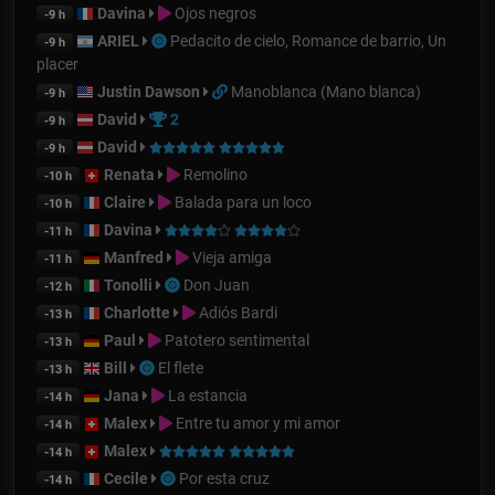
Davina
Ojos negros
-9 h
ARIEL
Pedacito de cielo, Romance de barrio, Un
-9 h
placer
Justin Dawson
Manoblanca (Mano blanca)
-9 h
David
2
-9 h
David
-9 h
Renata
Remolino
-10 h
Claire
Balada para un loco
-10 h
Davina
-11 h
Manfred
Vieja amiga
-11 h
Tonolli
Don Juan
-12 h
Charlotte
Adiós Bardi
-13 h
Paul
Patotero sentimental
-13 h
Bill
El flete
-13 h
Jana
La estancia
-14 h
Malex
Entre tu amor y mi amor
-14 h
Malex
-14 h
Cecile
Por esta cruz
-14 h