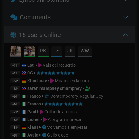
Comments
16 users online
PK
JS
JK
WW
Esti
Vals del recuerdo
-1 h
CG
-1 h
Khochnav
Mírame en la cara
-5 h
sarah mamphey smamphey
-6 h
Franco
Contemporary, Regular, Joy
-6 h
Franco
-6 h
Paul
Collar de amores
-7 h
Lionel
A la gran muñeca
-8 h
Klaus
Volvamos a empezar
-8 h
Ayala
Gallo ciego
-8 h