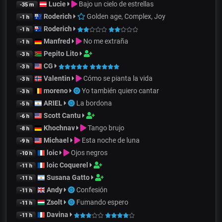
Lucie
Bajo un cielo de estrellas
-35 m
Roderich
Golden age, Complex, Joy
-1 h
Roderich
-1 h
Manfred
No me extraña
-1 h
Pepito Lito
-3 h
CG
-3 h
Valentin
Cómo se pianta la vida
-3 h
moreno
Yo también quiero cantar
-3 h
ARIEL
La bordona
-5 h
Scott Cantu
-6 h
Khochnav
Tango brujo
-8 h
Michael
Esta noche de luna
-9 h
loic
Ojos negros
-10 h
loic Coquerel
-11 h
Susana Gatto
-11 h
Andy
Confesión
-11 h
Zsolt
Fumando espero
-11 h
Davina
-11 h