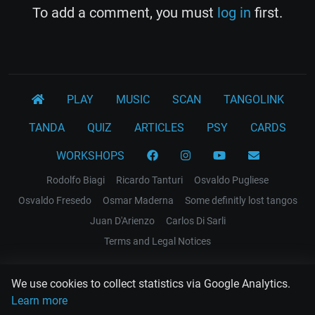
To add a comment, you must
log in
first.
PLAY
MUSIC
SCAN
TANGOLINK
TANDA
QUIZ
ARTICLES
PSY
CARDS
WORKSHOPS
Rodolfo Biagi
Ricardo Tanturi
Osvaldo Pugliese
Osvaldo Fresedo
Osmar Maderna
Some definitly lost tangos
Juan D'Arienzo
Carlos Di Sarli
Terms and Legal Notices
EL RECODO TANGO
We use cookies to collect statistics via Google Analytics.
Design Web: Gregory DIAZ
Learn more