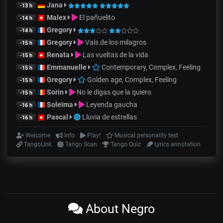
Jana
-13 h
Malex
El pañuelito
-14 h
Gregory
-14 h
Gregory
Vals de los milagros
-15 h
Renata
Las vueltas de la vida
-15 h
Emmanuelle
Contemporary, Complex, Feeling
-15 h
Gregory
Golden age, Complex, Feeling
-15 h
Sorin
No le digas que la quiero
-15 h
Soleïma
Leyenda gaucha
-16 h
Pascal
Lluvia de estrellas
-16 h
Welcome
Info
Play!
Musical personality test
TangoLink
Tango Scan
Tango Quiz
Lyrics annotation
About Negro