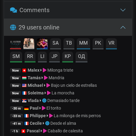
Comments
29 users online
SA
TB
MM
PK
VR
SM
RR
LI
JP
KP
OД
Malex
Milonga triste
Now
Tamás
Mandria
Now
Michael
Bajo un cielo de estrellas
Now
Soleïma
La morocha
Now
Vlada
Demasiado tarde
Now
Paul
El torito
-30 m
Philippe
La milonga de mis perros
-33 m
Cecile
Desde el alma
-41 m
Pascal
Caballo de calesita
-1 h