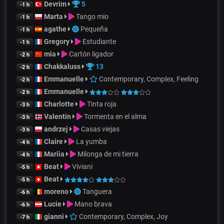
Devrim
5
-1 h
Marta
Tango mio
-1 h
agathe
Pequeña
-1 h
Gregory
Estudiante
-1 h
mia
Cartón ligador
-2 h
Chakkaluss
13
-2 h
Emmanuelle
Contemporary, Complex, Feeling
-2 h
Emmanuelle
-2 h
Charlotte
Tinta roja
-3 h
Valentin
Tormenta en el alma
-3 h
andrzej
Casas viejas
-3 h
Claire
La yumba
-4 h
Mariia
Milonga de mi tierra
-4 h
Beat
Viviani
-5 h
Beat
-5 h
moreno
Tanguera
-6 h
Lucie
Mano brava
-6 h
gianni
Contemporary, Complex, Joy
-7 h