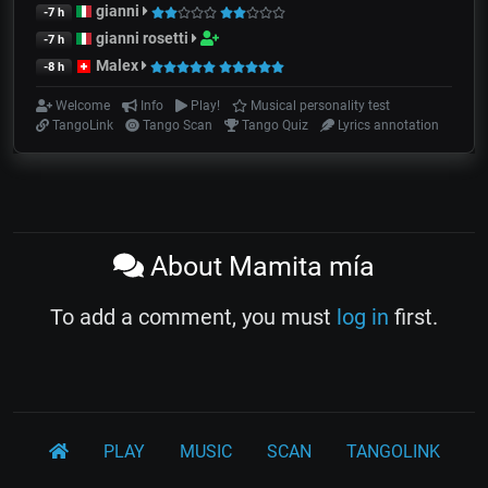
gianni
-7 h
gianni rosetti
-7 h
Malex
-8 h
Welcome
Info
Play!
Musical personality test
TangoLink
Tango Scan
Tango Quiz
Lyrics annotation
About Mamita mía
To add a comment, you must
log in
first.
PLAY
MUSIC
SCAN
TANGOLINK