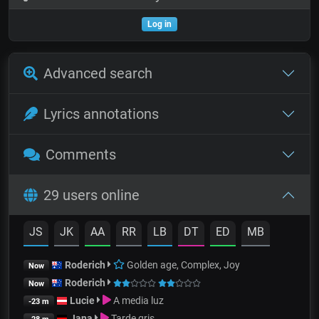
Log in
Advanced search
Lyrics annotations
Comments
29 users online
JS
JK
AA
RR
LB
DT
ED
MB
Roderich
Golden age, Complex, Joy
Now
Roderich
Now
Lucie
A media luz
-23 m
Jana
Tarde gris