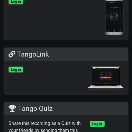
Log in
TangoLink
Log in
Tango Quiz
Share this recording as a Quiz with
Log in
your friends by sending them this