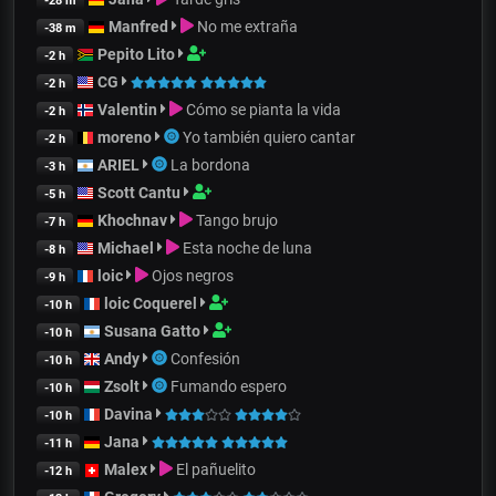
-28 m
Manfred
No me extraña
-38 m
Pepito Lito
-2 h
CG
-2 h
Valentin
Cómo se pianta la vida
-2 h
moreno
Yo también quiero cantar
-2 h
ARIEL
La bordona
-3 h
Scott Cantu
-5 h
Khochnav
Tango brujo
-7 h
Michael
Esta noche de luna
-8 h
loic
Ojos negros
-9 h
loic Coquerel
-10 h
Susana Gatto
-10 h
Andy
Confesión
-10 h
Zsolt
Fumando espero
-10 h
Davina
-10 h
Jana
-11 h
Malex
El pañuelito
-12 h