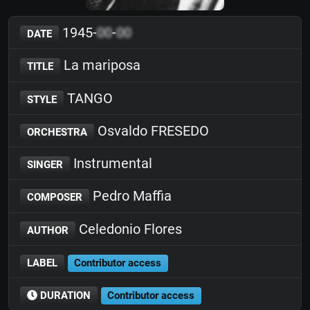
1945-
00
-
00
DATE
La mariposa
TITLE
TANGO
STYLE
Osvaldo FRESEDO
ORCHESTRA
Instrumental
SINGER
Pedro Maffia
COMPOSER
Celedonio Flores
AUTHOR
LABEL
Contributor access
DURATION
Contributor access