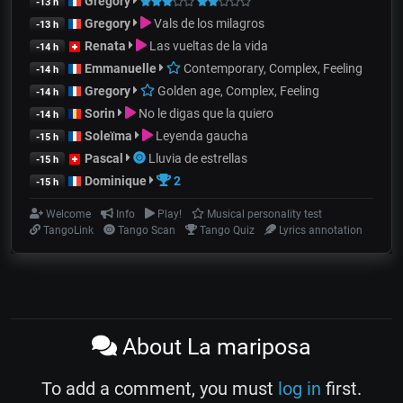
Gregory
-13 h
Gregory
Vals de los milagros
-13 h
Renata
Las vueltas de la vida
-14 h
Emmanuelle
Contemporary, Complex, Feeling
-14 h
Gregory
Golden age, Complex, Feeling
-14 h
Sorin
No le digas que la quiero
-14 h
Soleïma
Leyenda gaucha
-15 h
Pascal
Lluvia de estrellas
-15 h
Dominique
2
-15 h
Welcome
Info
Play!
Musical personality test
TangoLink
Tango Scan
Tango Quiz
Lyrics annotation
About La mariposa
To add a comment, you must
log in
first.