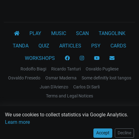
PLAY
MUSIC
SCAN
TANGOLINK
TANDA
QUIZ
ARTICLES
PSY
CARDS
WORKSHOPS
Rodolfo Biagi
Ricardo Tanturi
Osvaldo Pugliese
Osvaldo Fresedo
Osmar Maderna
Some definitly lost tangos
Juan D'Arienzo
Carlos Di Sarli
Terms and Legal Notices
EL RECODO TANGO
We use cookies to collect statistics via Google Analytics.
Design Web: Gregory DIAZ
Learn more
Accept
Decline