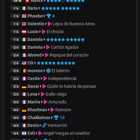
Malex
-34 m
ilaria
-1 h
Phoebe
4
-1 h
Valentin
Lejos de Buenos Aires
-1 h
Lucie
El choclo
-1 h
Daniela
-1 h
Daniela
Cartón ligador
-2 h
Ahmed
Repique del corazón
-2 h
CG
-2 h
moreno
El talento
-2 h
Cecile
Independencia
-2 h
Danai
Quién lo habría de pensar
-2 h
Lena
Gallo ciego
-3 h
Mariia
Amurado
-3 h
Khochnav
Rawson
-4 h
Chakkaluss
13
-4 h
Denis
Ventarrón
-4 h
Esti
Angel Vargas el ruiseñor
-4 h