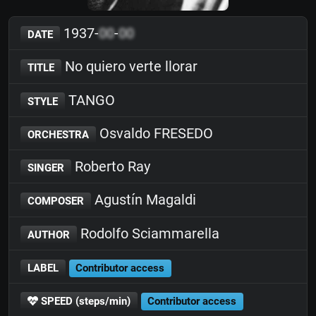
1937-
00
-
00
DATE
No quiero verte llorar
TITLE
TANGO
STYLE
Osvaldo FRESEDO
ORCHESTRA
Roberto Ray
SINGER
Agustín Magaldi
COMPOSER
Rodolfo Sciammarella
AUTHOR
LABEL
Contributor access
SPEED (steps/min)
Contributor access