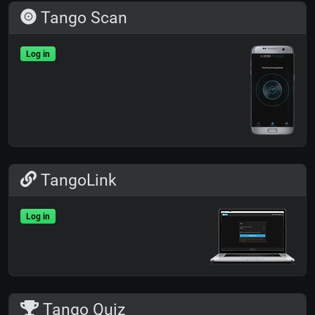
Tango Scan
Log in
TangoLink
Log in
Tango Quiz