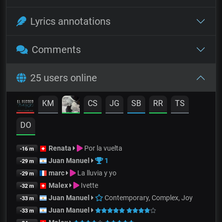
Lyrics annotations
Comments
25 users online
KM
CS
JG
SB
RR
TS
DO
Renata
Por la vuelta
-16 m
Juan Manuel
1
-29 m
marc
La lluvia y yo
-29 m
Malex
Ivette
-32 m
Juan Manuel
Contemporary, Complex, Joy
-33 m
Juan Manuel
-33 m