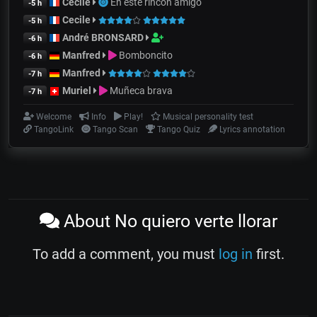
Cecile
En este rincón amigo
-5 h
Cecile
-5 h
André BRONSARD
-6 h
Manfred
Bomboncito
-6 h
Manfred
-7 h
Muriel
Muñeca brava
-7 h
Welcome
Info
Play!
Musical personality test
TangoLink
Tango Scan
Tango Quiz
Lyrics annotation
About No quiero verte llorar
To add a comment, you must
log in
first.