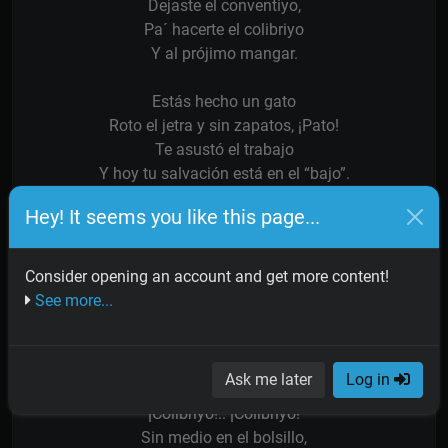
Dejaste el conventiyo,
Pa´ hacerte el colibriyo
Y al prójimo mangar.
Estás hecho un gato
Roto el jetra y sin zapatos, ¡Pato!
Te asustó el trabajo
Y hoy tu salvación está en el “bajo”.
Pues seguís sin tocar mufa
Hey! It seems you like this page...
Con otros colibriyos,
Con latas de membrillo
Plantaste tu “chalet”.
Consider opening an account and get more content!
See more...
¡Colibriyo!.. ¡Colibriyo!
Cambiaste el conventillo,
Por la fábrica de sebo
Ask me later
Log in
De Palermo y Puerto Nuevo.
¡Colibriyo!.. ¡Colibriyo!
Sin medio en el bolsillo,