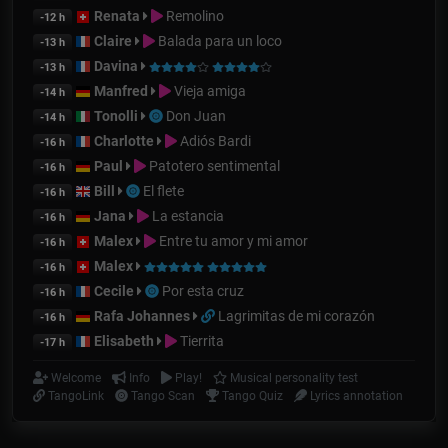
Renata
Remolino
-12 h
Claire
Balada para un loco
-13 h
Davina
-13 h
Manfred
Vieja amiga
-14 h
Tonolli
Don Juan
-14 h
Charlotte
Adiós Bardi
-16 h
Paul
Patotero sentimental
-16 h
Bill
El flete
-16 h
Jana
La estancia
-16 h
Malex
Entre tu amor y mi amor
-16 h
Malex
-16 h
Cecile
Por esta cruz
-16 h
Rafa Johannes
Lagrimitas de mi corazón
-16 h
Elisabeth
Tierrita
-17 h
Welcome
Info
Play!
Musical personality test
TangoLink
Tango Scan
Tango Quiz
Lyrics annotation