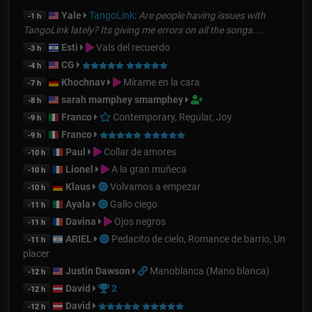
Yale
TangoLink
:
Are people having issues with
-1 h
TangoLink lately? Its giving me errors on all the songs....
Esti
Vals del recuerdo
-3 h
CG
-4 h
Khochnav
Mírame en la cara
-7 h
sarah mamphey smamphey
-8 h
Franco
Contemporary, Regular, Joy
-9 h
Franco
-9 h
Paul
Collar de amores
-10 h
Lionel
A la gran muñeca
-10 h
Klaus
Volvamos a empezar
-10 h
Ayala
Gallo ciego
-11 h
Davina
Ojos negros
-11 h
ARIEL
Pedacito de cielo, Romance de barrio, Un
-11 h
placer
Justin Dawson
Manoblanca (Mano blanca)
-12 h
David
2
-12 h
David
-12 h