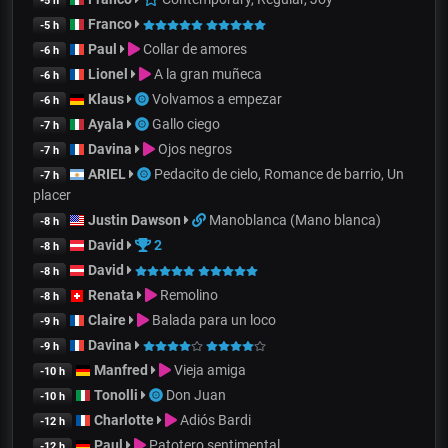
-5 h
Franco
-5 h
Paul
Collar de amores
-6 h
Lionel
A la gran muñeca
-6 h
Klaus
Volvamos a empezar
-6 h
Ayala
Gallo ciego
-7 h
Davina
Ojos negros
-7 h
ARIEL
Pedacito de cielo, Romance de barrio, Un
-7 h
placer
Justin Dawson
Manoblanca (Mano blanca)
-8 h
David
2
-8 h
David
-8 h
Renata
Remolino
-8 h
Claire
Balada para un loco
-9 h
Davina
-9 h
Manfred
Vieja amiga
-10 h
Tonolli
Don Juan
-10 h
Charlotte
Adiós Bardi
-12 h
Paul
Patotero sentimental
-12 h