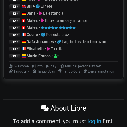
Bill
El flete
-12 h
Jana
La estancia
-12 h
Malex
Entre tu amor y mi amor
-12 h
Malex
-12 h
Cecile
Por esta cruz
-12 h
Rafa Johannes
Lagrimitas de mi corazón
-12 h
Elisabeth
Tierrita
-13 h
Marta Franco
-13 h
Welcome
Info
Play!
Musical personality test
TangoLink
Tango Scan
Tango Quiz
Lyrics annotation
About Libre
To add a comment, you must
log in
first.