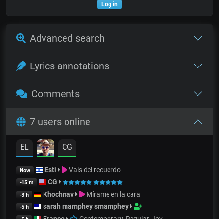
Log in
Advanced search
Lyrics annotations
Comments
7 users online
EL
CG
Esti
Vals del recuerdo
Now
CG
-15 m
Khochnav
Mírame en la cara
-3 h
sarah mamphey smamphey
-5 h
Franco
Contemporary, Regular, Joy