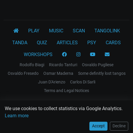
PLAY
MUSIC
SCAN
TANGOLINK
TANDA
QUIZ
ARTICLES
PSY
CARDS
WORKSHOPS
Rodolfo Biagi
Ricardo Tanturi
Osvaldo Pugliese
Osvaldo Fresedo
Osmar Maderna
Some definitly lost tangos
Juan D'Arienzo
Carlos Di Sarli
Terms and Legal Notices
EL RECODO TANGO
We use cookies to collect statistics via Google Analytics.
Design Web: Gregory DIAZ
Learn more
Accept
Decline