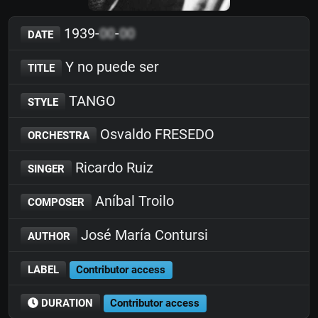
1939-
00
-
00
DATE
Y no puede ser
TITLE
TANGO
STYLE
Osvaldo FRESEDO
ORCHESTRA
Ricardo Ruiz
SINGER
Aníbal Troilo
COMPOSER
José María Contursi
AUTHOR
LABEL
Contributor access
DURATION
Contributor access