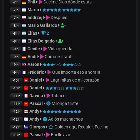
Phil
Decime Dios dónde estás
-7 h
Mario
-7 h
andrzej
Después
-7 h
Mario Gallardo
-8 h
Elías
2
-8 h
Elías Delgado
-8 h
Cecile
Vida querida
-9 h
Andi
Comme il faut
-9 h
Aarón
-9 h
Frédéric
Que importa eso ahora!!!
-9 h
Daniel
Lagrimitas de mi corazón
-10 h
Daniel
-10 h
Davina
Tabaco
-11 h
Pascal
Milonga triste
-11 h
Andy
-12 h
Andy
Adiós muchachos
-12 h
Giorgos
Golden age, Regular, Feeling
-12 h
Pascal
Fuelle azul
-13 h