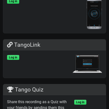
Log in
TangoLink
Log in
Tango Quiz
Share this recording as a Quiz with
Log in
your friends by sending them this