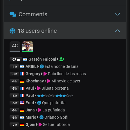
Comments
18 users online
AC
Gastón Falconi
-27 m
ARIEL
Esta noche de luna
-1 h
Gregory
Pabellón de las rosas
-3 h
Khochnav
Mi novia de ayer
-4 h
Paul
Silueta porteña
-5 h
Paul
-5 h
Fred
Que pinturita
-6 h
Jana
La puñalada
-6 h
Mario
Orlando Goñi
-6 h
Gjoni
Se fue Taborda
-7 h