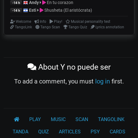
Andy
En tu corazon
-14 h
Esti
Shusheta (El aristócrata)
-14 h
Welcome
Info
Play!
Musical personality test
TangoLink
Tango Scan
Tango Quiz
Lyrics annotation
About Y no puede ser
To add a comment, you must
log in
first.
PLAY
MUSIC
SCAN
TANGOLINK
TANDA
QUIZ
ARTICLES
PSY
CARDS