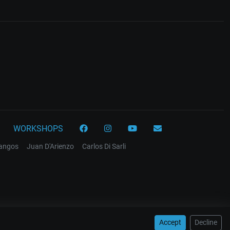
WORKSHOPS
tangos
Juan D'Arienzo
Carlos Di Sarli
Accept
Decline