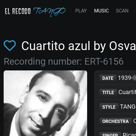
PLAY
MUSIC
SCAN
Cuartito azul by Os
Recording number: ERT-6156
1939-
DATE
Cuarti
TITLE
TANG
STYLE
O
ORCHESTRA
Ricar
SINGER