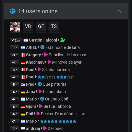
14 users online
VB
GF
TS
Gastón Falconi
-12 m
ARIEL
Esta noche de luna
-1 h
Gregory
Pabellón de las rosas
-3 h
Khochnav
Mi novia de ayer
-4 h
Paul
Silueta porteña
-4 h
Paul
-4 h
Fred
Que pinturita
-5 h
Jana
La puñalada
-6 h
Mario
Orlando Goñi
-6 h
Gjoni
Se fue Taborda
-6 h
Phil
Decime Dios dónde estás
-6 h
Mario
-7 h
andrzej
Después
-7 h