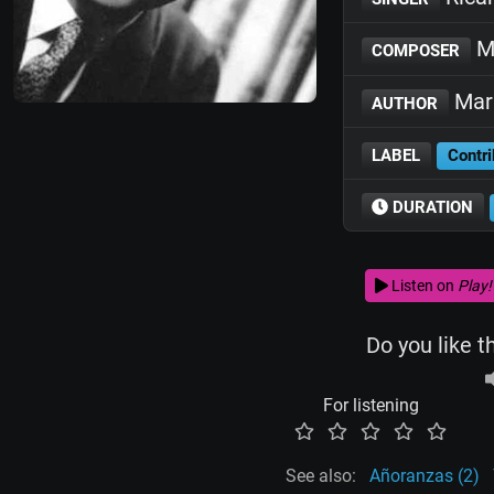
M
COMPOSER
Mari
AUTHOR
LABEL
Contri
DURATION
Listen on
Play!
Do you like t
For listening
See also:
Añoranzas (2)