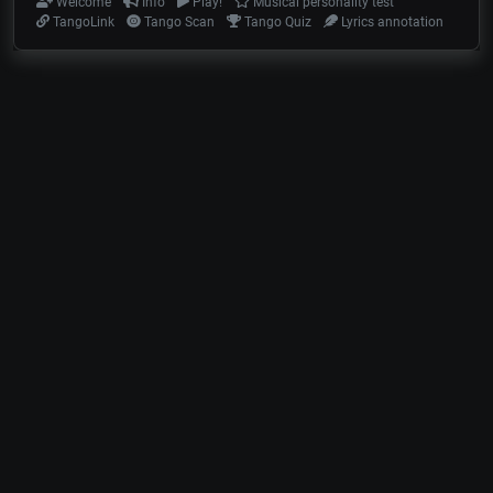
Welcome
Info
Play!
Musical personality test
TangoLink
Tango Scan
Tango Quiz
Lyrics annotation