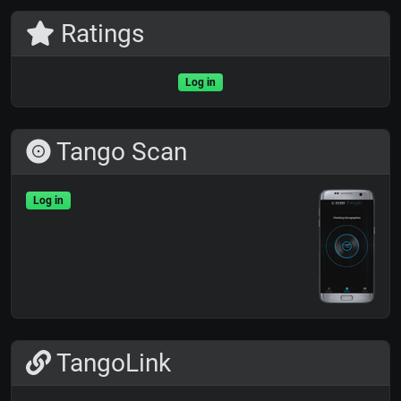
Ratings
Log in
Tango Scan
Log in
TangoLink