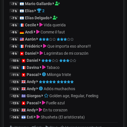
Mario Gallardo
-7 h
Elías
2
-7 h
Elías Delgado
-7 h
Cecile
Vida querida
-9 h
Andi
Comme il faut
-9 h
Aarón
-9 h
Frédéric
Que importa eso ahora!!!
-9 h
Daniel
Lagrimitas de mi corazón
-9 h
Daniel
-10 h
Davina
Tabaco
-10 h
Pascal
Milonga triste
-11 h
Andy
-12 h
Andy
Adiós muchachos
-12 h
Giorgos
Golden age, Regular, Feeling
-12 h
Pascal
Fuelle azul
-13 h
Andy
En tu corazon
-13 h
Esti
Shusheta (El aristócrata)
-14 h