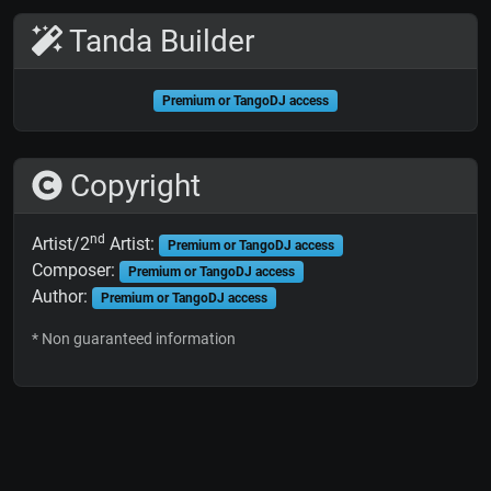
Tanda Builder
Premium or TangoDJ access
Copyright
nd
Artist/2
Artist:
Premium or TangoDJ access
Composer:
Premium or TangoDJ access
Author:
Premium or TangoDJ access
* Non guaranteed information