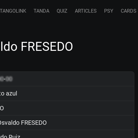
TANGOLINK
TANDA
QUIZ
ARTICLES
PSY
CARDS
valdo FRESEDO
00
-
00
to azul
O
svaldo FRESEDO
do Ruiz