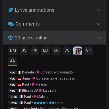
Lyrics annotations
Comments
20 users online
DM
JS
PK
ED
UR
CC
GP
AA
Daniela
Corazón encadenado
Now
Jana
Corazón no le hagas caso
Now
Paul
Malena
Now
Elisabeth
La viruta
Now
Paul
Malena
-37 m
Paul
-39 m
Manfred
Corrientes y Esmeralda