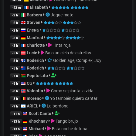
-42 m
Elisabeth
-43 m
Barbera
Jaque mate
-2 h
Steven
-2 h
Елена
-2 h
Manfred
-3 h
Charlotte
Tinta roja
-3 h
Lucie
Bajo un cielo de estrellas
-5 h
Roderich
Golden age, Complex, Joy
-5 h
Roderich
-5 h
Pepito Lito
-7 h
CG
-8 h
Valentin
Cómo se pianta la vida
-8 h
moreno
Yo también quiero cantar
-8 h
ARIEL
La bordona
-9 h
Scott Cantu
-11 h
Khochnav
Tango brujo
-13 h
Michael
Esta noche de luna
-13 h