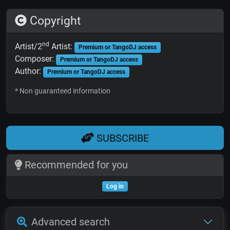
Copyright
nd
Artist/2
Artist:
Premium or TangoDJ access
Composer:
Premium or TangoDJ access
Author:
Premium or TangoDJ access
* Non guaranteed information
SUBSCRIBE
Recommended for you
Log in
Advanced search