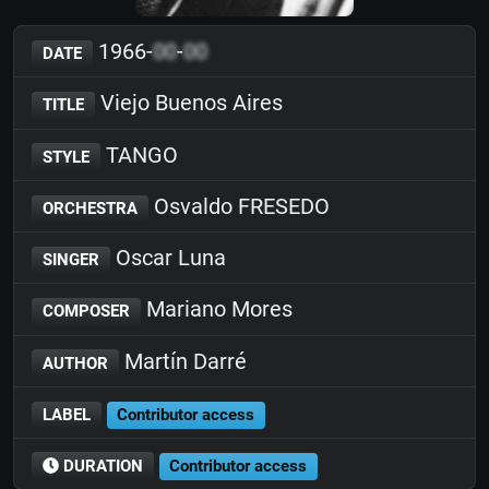
1966-
00
-
00
DATE
Viejo Buenos Aires
TITLE
TANGO
STYLE
Osvaldo FRESEDO
ORCHESTRA
Oscar Luna
SINGER
Mariano Mores
COMPOSER
Martín Darré
AUTHOR
LABEL
Contributor access
DURATION
Contributor access