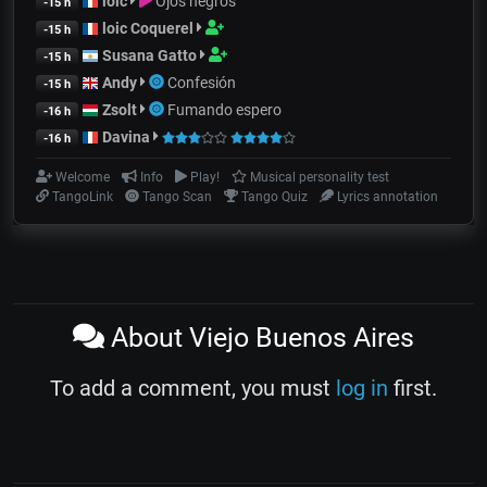
loic
Ojos negros
-15 h
loic Coquerel
-15 h
Susana Gatto
-15 h
Andy
Confesión
-15 h
Zsolt
Fumando espero
-16 h
Davina
-16 h
Welcome
Info
Play!
Musical personality test
TangoLink
Tango Scan
Tango Quiz
Lyrics annotation
About Viejo Buenos Aires
To add a comment, you must
log in
first.