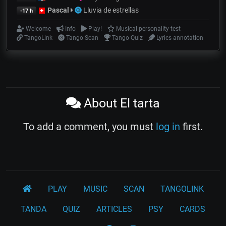
Pascal
Lluvia de estrellas
-17 h
Welcome
Info
Play!
Musical personality test
TangoLink
Tango Scan
Tango Quiz
Lyrics annotation
About El tarta
To add a comment, you must
log in
first.
PLAY
MUSIC
SCAN
TANGOLINK
TANDA
QUIZ
ARTICLES
PSY
CARDS