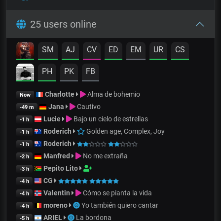
25 users online
SM
AJ
CV
ED
EM
UR
CS
PH
PK
FB
Charlotte
Alma de bohemio
Now
Jana
Cautivo
-49 m
Lucie
Bajo un cielo de estrellas
-1 h
Roderich
Golden age, Complex, Joy
-1 h
Roderich
-1 h
Manfred
No me extraña
-2 h
Pepito Lito
-3 h
CG
-4 h
Valentin
Cómo se pianta la vida
-4 h
moreno
Yo también quiero cantar
-4 h
ARIEL
La bordona
-5 h