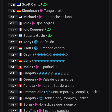
Scott Cantu
-7 h
Khochnav
Tango brujo
-9 h
Michael
Esta noche de luna
-10 h
loic
Ojos negros
-11 h
loic Coquerel
-11 h
Susana Gatto
-11 h
Andy
Confesión
-12 h
Zsolt
Fumando espero
-12 h
Davina
-12 h
Jana
-13 h
Malex
El pañuelito
-14 h
Gregory
-15 h
Gregory
Vals de los milagros
-15 h
Renata
Las vueltas de la vida
-15 h
Emmanuelle
Contemporary, Complex, Feeling
-16 h
Gregory
Golden age, Complex, Feeling
-16 h
Sorin
No le digas que la quiero
-16 h
Soleïma
Leyenda gaucha
-17 h