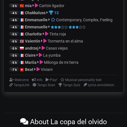
mia
Cartón ligador
-3 h
Chakkaluss
13
-4 h
Emmanuelle
Contemporary, Complex, Feeling
-4 h
Emmanuelle
-4 h
Charlotte
Tinta roja
-5 h
Valentin
Tormenta en el alma
-5 h
andrzej
Casas viejas
-5 h
Claire
La yumba
-5 h
Mariia
Milonga de mi tierra
-5 h
Beat
Viviani
-7 h
Welcome
Info
Play!
Musical personality test
TangoLink
Tango Scan
Tango Quiz
Lyrics annotation
About La copa del olvido