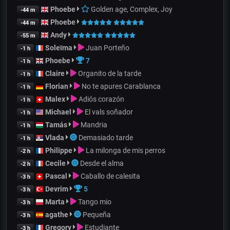
Phoebe
Golden age, Complex, Joy
-44 m
Phoebe
-44 m
Andy
-55 m
Soleïma
Juan Porteño
-1 h
Phoebe
7
-1 h
Claire
Organito de la tarde
-1 h
Florian
No te apures Carablanca
-1 h
Malex
Adiós corazón
-1 h
Michael
El vals soñador
-1 h
Tamás
Mandria
-1 h
Vlada
Demasiado tarde
-1 h
Philippe
La milonga de mis perros
-2 h
Cecile
Desde el alma
-2 h
Pascal
Caballo de calesita
-3 h
Devrim
5
-3 h
Marta
Tango mio
-3 h
agathe
Pequeña
-3 h
Gregory
Estudiante
-3 h