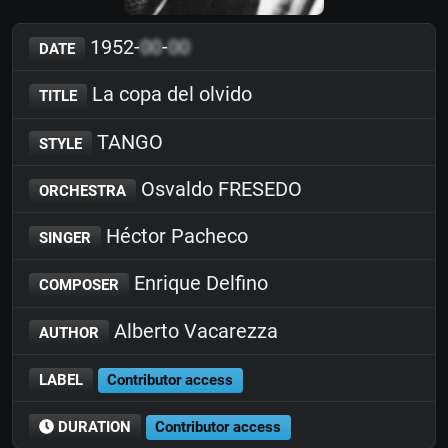
1952-
00
-
00
DATE
La copa del olvido
TITLE
TANGO
STYLE
Osvaldo FRESEDO
ORCHESTRA
Héctor Pacheco
SINGER
Enrique Delfino
COMPOSER
Alberto Vacarezza
AUTHOR
LABEL
Contributor access
DURATION
Contributor access