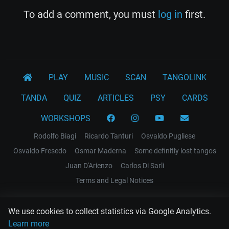
To add a comment, you must
log in
first.
PLAY
MUSIC
SCAN
TANGOLINK
TANDA
QUIZ
ARTICLES
PSY
CARDS
WORKSHOPS
Rodolfo Biagi
Ricardo Tanturi
Osvaldo Pugliese
Osvaldo Fresedo
Osmar Maderna
Some definitly lost tangos
Juan D'Arienzo
Carlos Di Sarli
Terms and Legal Notices
EL RECODO TANGO
We use cookies to collect statistics via Google Analytics.
Design Web: Gregory DIAZ
Learn more