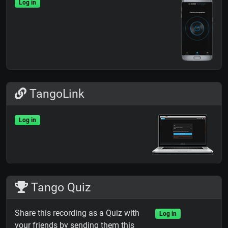
Log in
TangoLink
Log in
Tango Quiz
Share this recording as a Quiz with
Log in
your friends by sending them this