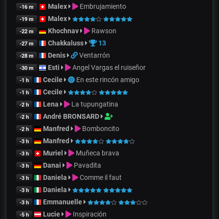
Malex
Embrujamiento
-16 m
Malex
-19 m
Khochnav
Rawson
-22 m
Chakkaluss
13
-27 m
Denis
Ventarrón
-28 m
Esti
Angel Vargas el ruiseñor
-30 m
Cecile
En este rincón amigo
-1 h
Cecile
-1 h
Lena
La tupungatina
-2 h
André BRONSARD
-2 h
Manfred
Bomboncito
-2 h
Manfred
-3 h
Muriel
Muñeca brava
-3 h
Danai
Pavadita
-3 h
Daniela
Comme il faut
-3 h
Daniela
-3 h
Emmanuelle
-3 h
Lucie
Inspiración
-5 h