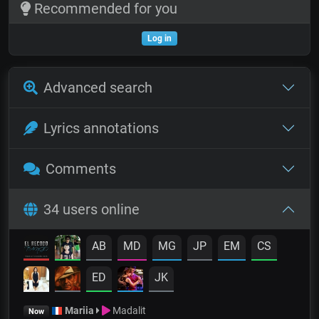
Recommended for you
Log in
Advanced search
Lyrics annotations
Comments
34 users online
AB
MD
MG
JP
EM
CS
ED
JK
Mariia
Madalit
Now