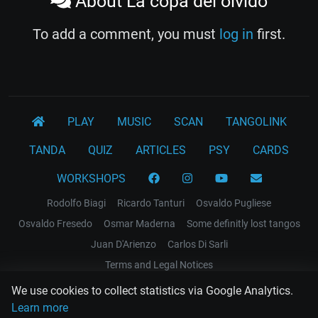
About La copa del olvido
To add a comment, you must
log in
first.
PLAY
MUSIC
SCAN
TANGOLINK
TANDA
QUIZ
ARTICLES
PSY
CARDS
WORKSHOPS
Rodolfo Biagi
Ricardo Tanturi
Osvaldo Pugliese
Osvaldo Fresedo
Osmar Maderna
Some definitly lost tangos
Juan D'Arienzo
Carlos Di Sarli
Terms and Legal Notices
We use cookies to collect statistics via Google Analytics.
EL RECODO TANGO
Learn more