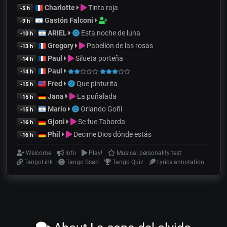
Charlotte
Tinta roja
-5 h
Gastón Falconi
-9 h
ARIEL
Esta noche de luna
-10 h
Gregory
Pabellón de las rosas
-13 h
Paul
Silueta porteña
-14 h
Paul
-14 h
Fred
Que pinturita
-15 h
Jana
La puñalada
-15 h
Mario
Orlando Goñi
-15 h
Gjoni
Se fue Taborda
-16 h
Phil
Decime Dios dónde estás
-16 h
Welcome
Info
Play!
Musical personality test
TangoLink
Tango Scan
Tango Quiz
Lyrics annotation