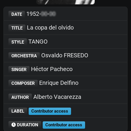
1952-
00
-
00
DATE
La copa del olvido
TITLE
TANGO
STYLE
Osvaldo FRESEDO
ORCHESTRA
Héctor Pacheco
SINGER
Enrique Delfino
COMPOSER
Alberto Vacarezza
AUTHOR
LABEL
Contributor access
DURATION
Contributor access