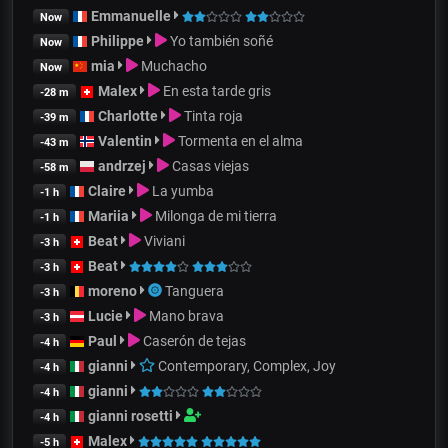
Emmanuelle
Now
Philippe
Yo también soñé
Now
mia
Muchacho
Now
Malex
En esta tarde gris
-28 m
Charlotte
Tinta roja
-39 m
Valentin
Tormenta en el alma
-43 m
andrzej
Casas viejas
-58 m
Claire
La yumba
-1 h
Mariia
Milonga de mi tierra
-1 h
Beat
Viviani
-3 h
Beat
-3 h
moreno
Tanguera
-3 h
Lucie
Mano brava
-3 h
Paul
Caserón de tejas
-4 h
gianni
Contemporary, Complex, Joy
-4 h
gianni
-4 h
gianni rosetti
-4 h
Malex
-5 h