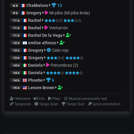
Chakkaluss
13
-6 h
Gregory
Mi piba (Mi piba linda)
-9 h
Rachel
-11 h
Rachel
Ventarrón
-11 h
Rachel De la Vega
-11 h
emilse alfonzo
-12 h
Gregory
Cielo rojo
-13 h
Gregory
-13 h
Daniela
Penumbras (2)
-14 h
Daniela
-14 h
Phoebe
6
-14 h
Lenore Brown
-15 h
Welcome
Info
Play!
Musical personality test
TangoLink
Tango Scan
Tango Quiz
Lyrics annotation