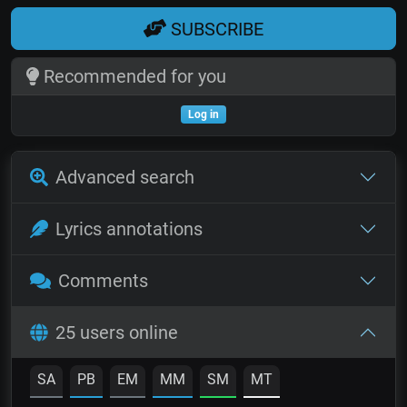
SUBSCRIBE
Recommended for you
Log in
Advanced search
Lyrics annotations
Comments
25 users online
SA
PB
EM
MM
SM
MT