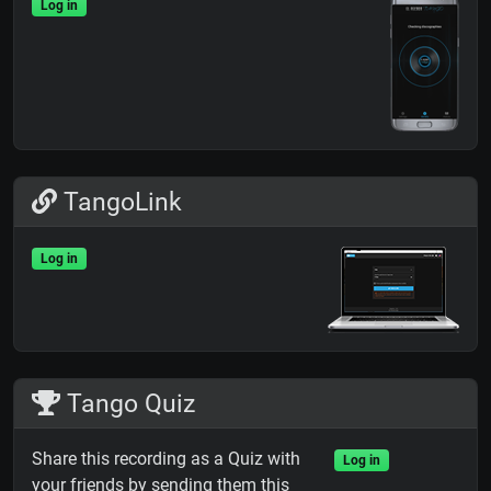
Log in
TangoLink
Log in
Tango Quiz
Share this recording as a Quiz with
Log in
your friends by sending them this