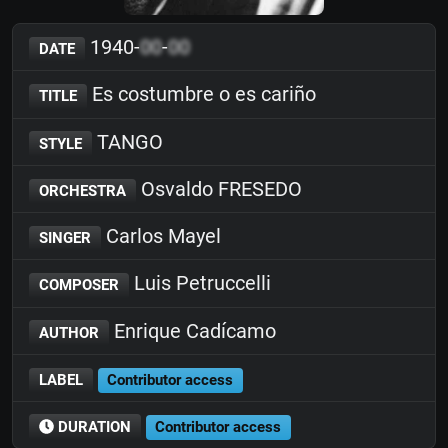
1940-
00
-
00
DATE
Es costumbre o es cariño
TITLE
TANGO
STYLE
Osvaldo FRESEDO
ORCHESTRA
Carlos Mayel
SINGER
Luis Petruccelli
COMPOSER
Enrique Cadícamo
AUTHOR
LABEL
Contributor access
DURATION
Contributor access