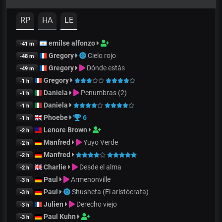
RP
HA
LE
emilse alfonzo
-41 m
Gregory
Cielo rojo
-48 m
Gregory
Dónde estás
-49 m
Gregory
-1 h
Daniela
Penumbras (2)
-1 h
Daniela
-1 h
Phoebe
6
-1 h
Lenore Brown
-2 h
Manfred
Yuyo Verde
-2 h
Manfred
-2 h
Charlie
Desde el alma
-2 h
Paul
Armenonville
-3 h
Paul
Shusheta (El aristócrata)
-3 h
Julien
Derecho viejo
-3 h
Paul Kuhn
-3 h