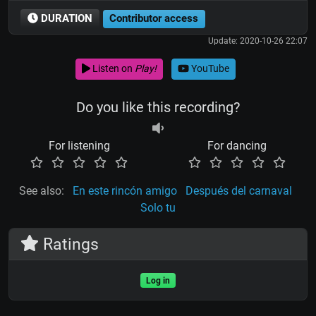
DURATION
Contributor access
Update: 2020-10-26 22:07
Listen on
Play!
YouTube
Do you like this recording?
For listening
For dancing
See also:
En este rincón amigo
Después del carnaval
Solo tu
Ratings
Log in