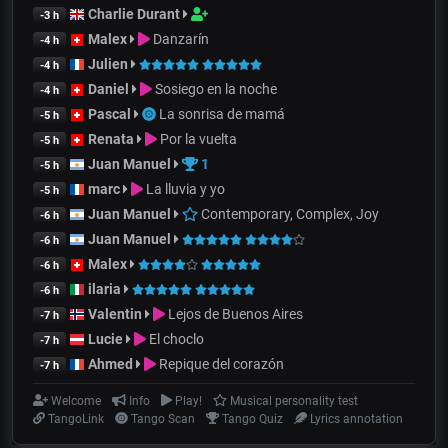
Charlie Durant
-3 h
Malex
Danzarín
-4 h
Julien
-4 h
Daniel
Sosiego en la noche
-4 h
Pascal
La sonrisa de mamá
-5 h
Renata
Por la vuelta
-5 h
Juan Manuel
1
-5 h
marc
La lluvia y yo
-5 h
Juan Manuel
Contemporary, Complex, Joy
-6 h
Juan Manuel
-6 h
Malex
-6 h
ilaria
-6 h
Valentin
Lejos de Buenos Aires
-7 h
Lucie
El choclo
-7 h
Ahmed
Repique del corazón
-7 h
Welcome
Info
Play!
Musical personality test
TangoLink
Tango Scan
Tango Quiz
Lyrics annotation