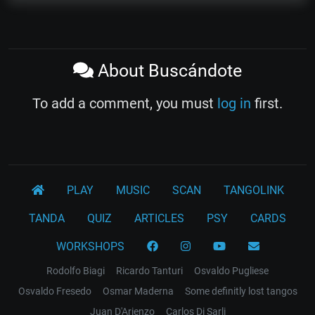
About Buscándote
To add a comment, you must
log in
first.
PLAY
MUSIC
SCAN
TANGOLINK
TANDA
QUIZ
ARTICLES
PSY
CARDS
WORKSHOPS
Rodolfo Biagi
Ricardo Tanturi
Osvaldo Pugliese
Osvaldo Fresedo
Osmar Maderna
Some definitly lost tangos
Juan D'Arienzo
Carlos Di Sarli