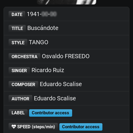
1941-
00
-
00
DATE
Buscándote
TITLE
TANGO
STYLE
Osvaldo FRESEDO
ORCHESTRA
Ricardo Ruiz
SINGER
Eduardo Scalise
COMPOSER
Eduardo Scalise
AUTHOR
LABEL
Contributor access
SPEED (steps/min)
Contributor access