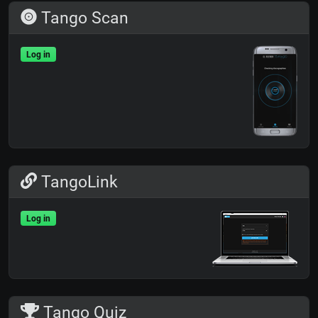
Tango Scan
Log in
TangoLink
Log in
Tango Quiz