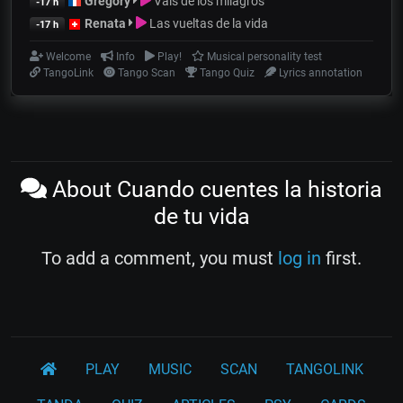
Gregory
Vals de los milagros
-17 h
Renata
Las vueltas de la vida
-17 h
Welcome
Info
Play!
Musical personality test
TangoLink
Tango Scan
Tango Quiz
Lyrics annotation
About Cuando cuentes la historia
de tu vida
To add a comment, you must
log in
first.
PLAY
MUSIC
SCAN
TANGOLINK