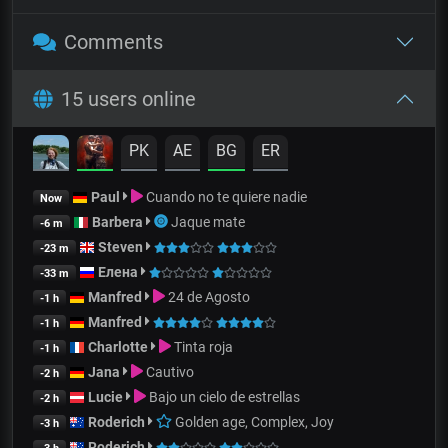
Comments
15 users online
PK
AE
BG
ER
Paul
Cuando no te quiere nadie
Now
Barbera
Jaque mate
-6 m
Steven
-23 m
Елена
-33 m
Manfred
24 de Agosto
-1 h
Manfred
-1 h
Charlotte
Tinta roja
-1 h
Jana
Cautivo
-2 h
Lucie
Bajo un cielo de estrellas
-2 h
Roderich
Golden age, Complex, Joy
-3 h
Roderich