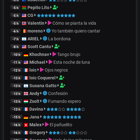
-3 h
Pepito Lito
-5 h
CG
-5 h
Valentin
Cómo se pianta la vida
-5 h
moreno
Yo también quiero cantar
-6 h
ARIEL
La bordona
-7 h
Scott Cantu
-8 h
Khochnav
Tango brujo
-10 h
Michael
Esta noche de luna
-11 h
loic
Ojos negros
-12 h
loic Coquerel
-13 h
Susana Gatto
-13 h
Andy
Confesión
-13 h
Zsolt
Fumando espero
-13 h
Davina
-13 h
Jana
-15 h
Malex
El pañuelito
-16 h
Gregory
-16 h