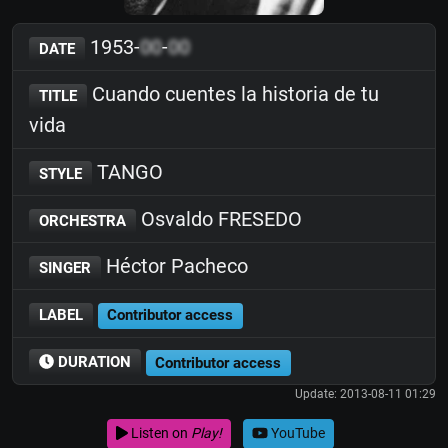
1953-
00
-
00
DATE
Cuando cuentes la historia de tu
TITLE
vida
TANGO
STYLE
Osvaldo FRESEDO
ORCHESTRA
Héctor Pacheco
SINGER
LABEL
Contributor access
DURATION
Contributor access
Update: 2013-08-11 01:29
Listen on
Play!
YouTube