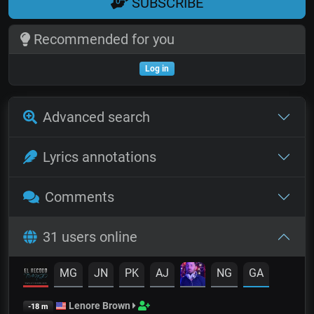
SUBSCRIBE
Recommended for you
Log in
Advanced search
Lyrics annotations
Comments
31 users online
MG
JN
PK
AJ
NG
GA
Lenore Brown
-18 m