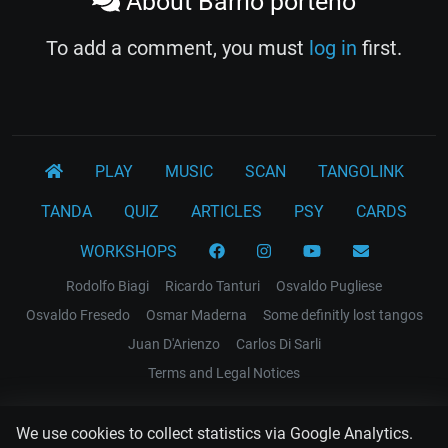
About Barrio porteño
To add a comment, you must
log in
first.
PLAY
MUSIC
SCAN
TANGOLINK
TANDA
QUIZ
ARTICLES
PSY
CARDS
WORKSHOPS
Rodolfo Biagi
Ricardo Tanturi
Osvaldo Pugliese
Osvaldo Fresedo
Osmar Maderna
Some definitly lost tangos
Juan D'Arienzo
Carlos Di Sarli
Terms and Legal Notices
EL RECODO TANGO
We use cookies to collect statistics via Google Analytics.