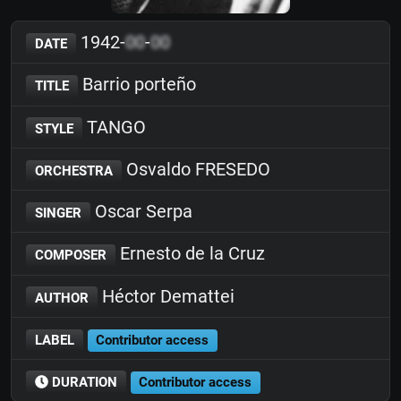
1942-
00
-
00
DATE
Barrio porteño
TITLE
TANGO
STYLE
Osvaldo FRESEDO
ORCHESTRA
Oscar Serpa
SINGER
Ernesto de la Cruz
COMPOSER
Héctor Demattei
AUTHOR
LABEL
Contributor access
DURATION
Contributor access