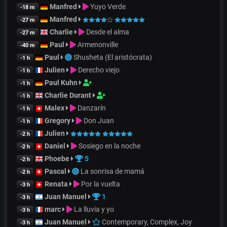
Manfred
Yuyo Verde
-18 m
Manfred
-27 m
Charlie
Desde el alma
-27 m
Paul
Armenonville
-40 m
Paul
Shusheta (El aristócrata)
-1 h
Julien
Derecho viejo
-1 h
Paul Kuhn
-1 h
Charlie Durant
-1 h
Malex
Danzarín
-1 h
Gregory
Don Juan
-1 h
Julien
-2 h
Daniel
Sosiego en la noche
-2 h
Phoebe
5
-2 h
Pascal
La sonrisa de mamá
-2 h
Renata
Por la vuelta
-3 h
Juan Manuel
1
-3 h
marc
La lluvia y yo
-3 h
Juan Manuel
Contemporary, Complex, Joy
-3 h