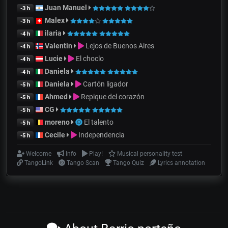
Juan Manuel
-3 h
Malex
-3 h
ilaria
-4 h
Valentin
Lejos de Buenos Aires
-4 h
Lucie
El choclo
-4 h
Daniela
-4 h
Daniela
Cartón ligador
-5 h
Ahmed
Repique del corazón
-5 h
CG
-5 h
moreno
El talento
-5 h
Cecile
Independencia
-5 h
Welcome
Info
Play!
Musical personality test
TangoLink
Tango Scan
Tango Quiz
Lyrics annotation