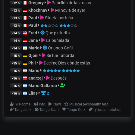
Gregory
Pabellón de las rosas
-12 h
Khochnav
Mi novia de ayer
-13 h
Paul
Silueta porteña
-13 h
Paul
-13 h
Fred
Que pinturita
-14 h
Jana
La puñalada
-14 h
Mario
Orlando Goñi
-14 h
Gjoni
Se fue Taborda
-15 h
Phil
Decime Dios dónde estás
-15 h
Mario
-16 h
andrzej
Después
-16 h
Mario Gallardo
-16 h
Elías
2
-16 h
Welcome
Info
Play!
Musical personality test
TangoLink
Tango Scan
Tango Quiz
Lyrics annotation