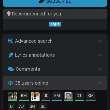
SUBSCRIBE
Recommended for you
Log in
Advanced search
Lyrics annotations
Comments
35 users online
BM
UC
EM
DT
KM
LI
AJ
SG
SL