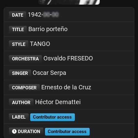
1942-
00
-
00
DATE
Barrio porteño
TITLE
TANGO
STYLE
Osvaldo FRESEDO
ORCHESTRA
Oscar Serpa
SINGER
Ernesto de la Cruz
COMPOSER
Héctor Demattei
AUTHOR
LABEL
Contributor access
DURATION
Contributor access