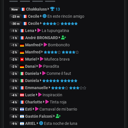
Chakkaluss
13
Now
Cecile
En este rincón amigo
-23 m
Cecile
-30 m
Lena
La tupungatina
-1 h
André BRONSARD
-1 h
Manfred
Bomboncito
-1 h
Manfred
-2 h
Muriel
Muñeca brava
-2 h
Danai
Pavadita
-2 h
Daniela
Comme il faut
-2 h
Daniela
-2 h
Emmanuelle
-2 h
Lucie
Inspiración
-4 h
Charlotte
Tinta roja
-4 h
Esti
Carnaval de mi barrio
-7 h
Gastón Falconi
-8 h
ARIEL
Esta noche de luna
-9 h