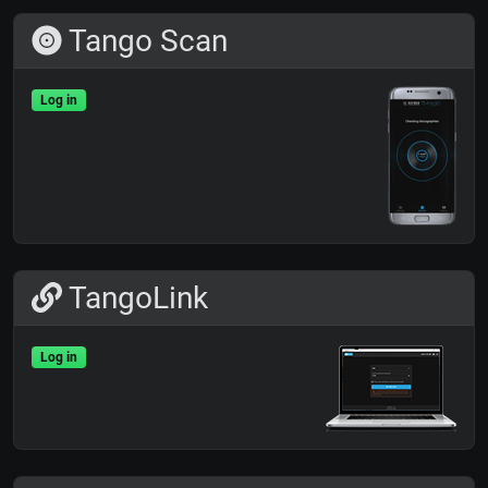
Tango Scan
Log in
TangoLink
Log in