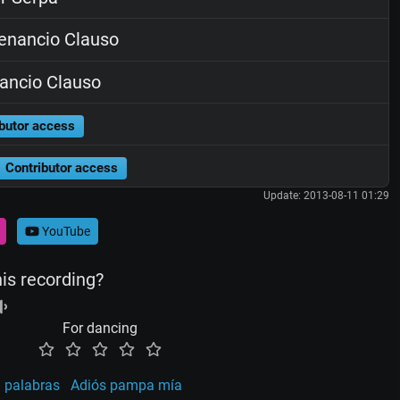
nancio Clauso
ancio Clauso
butor access
Contributor access
Update: 2013-08-11 01:29
YouTube
his recording?
For dancing
 palabras
Adiós pampa mía