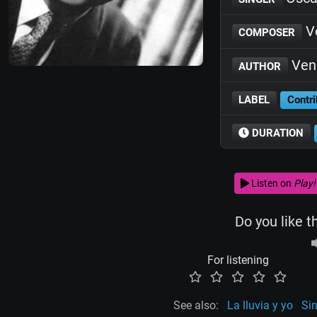
Ve
COMPOSER
Ven
AUTHOR
LABEL
Contri
DURATION
Listen on
Play!
Do you like t
For listening
See also:
La lluvia y yo
Sin