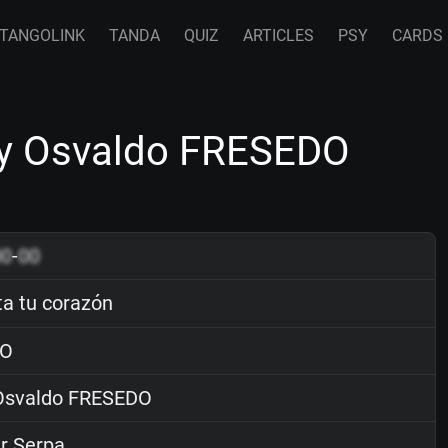
TANGOLINK
TANDA
QUIZ
ARTICLES
PSY
CARDS
by Osvaldo FRESEDO
00
-
00
a tu corazón
O
svaldo FRESEDO
r Serpa