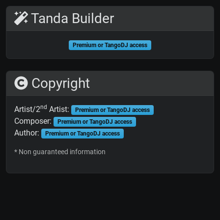
Tanda Builder
Premium or TangoDJ access
Copyright
nd
Artist/2
Artist:
Premium or TangoDJ access
Composer:
Premium or TangoDJ access
Author:
Premium or TangoDJ access
* Non guaranteed information