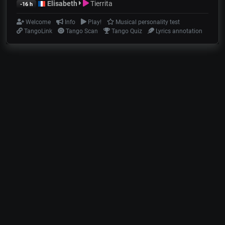
Elisabeth
Tierrita
-16 h
Welcome
Info
Play!
Musical personality test
TangoLink
Tango Scan
Tango Quiz
Lyrics annotation