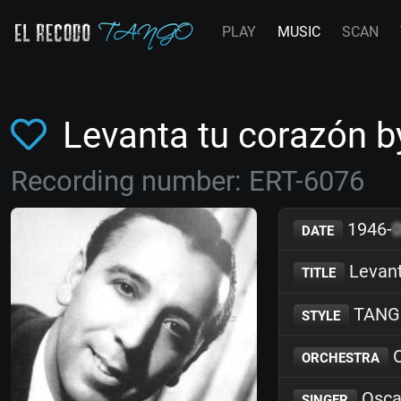
PLAY
MUSIC
SCAN
Levanta tu corazón 
Recording number: ERT-6076
1946-
DATE
Levant
TITLE
TANG
STYLE
O
ORCHESTRA
Osca
SINGER