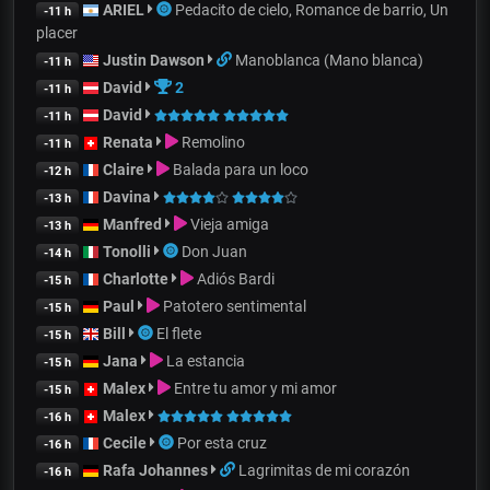
ARIEL
Pedacito de cielo, Romance de barrio, Un
-11 h
placer
Justin Dawson
Manoblanca (Mano blanca)
-11 h
David
2
-11 h
David
-11 h
Renata
Remolino
-11 h
Claire
Balada para un loco
-12 h
Davina
-13 h
Manfred
Vieja amiga
-13 h
Tonolli
Don Juan
-14 h
Charlotte
Adiós Bardi
-15 h
Paul
Patotero sentimental
-15 h
Bill
El flete
-15 h
Jana
La estancia
-15 h
Malex
Entre tu amor y mi amor
-15 h
Malex
-16 h
Cecile
Por esta cruz
-16 h
Rafa Johannes
Lagrimitas de mi corazón
-16 h