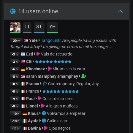
14 users online
LI
ST
YH
Yale
TangoLink
:
Are people having issues with
-20 m
TangoLink lately? Its giving me errors on all the songs....
Esti
Vals del recuerdo
-3 h
CG
-3 h
Khochnav
Mírame en la cara
-6 h
sarah mamphey smamphey
-8 h
Franco
Contemporary, Regular, Joy
-8 h
Franco
-8 h
Paul
Collar de amores
-9 h
Lionel
A la gran muñeca
-9 h
Klaus
Volvamos a empezar
-10 h
Ayala
Gallo ciego
-10 h
Davina
Ojos negros
-11 h