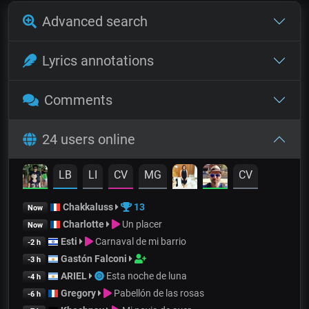
Advanced search
Lyrics annotations
Comments
24 users online
LB
LI
CV
MG
CV
Chakkaluss
13
Now
Charlotte
Un placer
Now
Esti
Carnaval de mi barrio
-2 h
Gastón Falconi
-3 h
ARIEL
Esta noche de luna
-4 h
Gregory
Pabellón de las rosas
-6 h