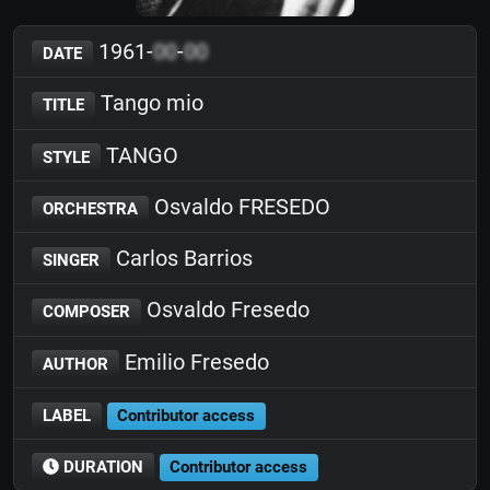
1961-
00
-
00
DATE
Tango mio
TITLE
TANGO
STYLE
Osvaldo FRESEDO
ORCHESTRA
Carlos Barrios
SINGER
Osvaldo Fresedo
COMPOSER
Emilio Fresedo
AUTHOR
LABEL
Contributor access
DURATION
Contributor access