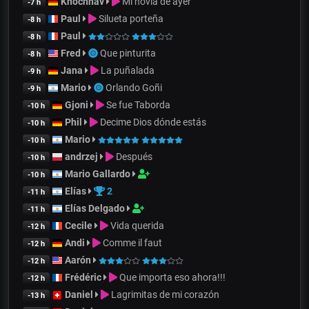
Khochnav
Mi novia de ayer
-7 h
Paul
Silueta porteña
-8 h
Paul
-8 h
Fred
Que pinturita
-8 h
Jana
La puñalada
-9 h
Mario
Orlando Goñi
-9 h
Gjoni
Se fue Taborda
-10 h
Phil
Decime Dios dónde estás
-10 h
Mario
-10 h
andrzej
Después
-10 h
Mario Gallardo
-10 h
Elías
2
-11 h
Elías Delgado
-11 h
Cecile
Vida querida
-12 h
Andi
Comme il faut
-12 h
Aarón
-12 h
Frédéric
Que importa eso ahora!!!
-12 h
Daniel
Lagrimitas de mi corazón
-13 h