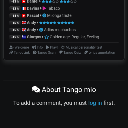
Daniel
-13 h
Davina
Tabaco
-13 h
Pascal
Milonga triste
-14 h
Andy
-15 h
Andy
Adiós muchachos
-15 h
Giorgos
Golden age, Regular, Feeling
-15 h
Welcome
Info
Play!
Musical personality test
TangoLink
Tango Scan
Tango Quiz
Lyrics annotation
About Tango mio
To add a comment, you must
log in
first.