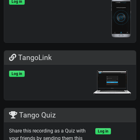
Log in
TangoLink
Log in
Tango Quiz
Share this recording as a Quiz with
Log in
your friends by sending them this