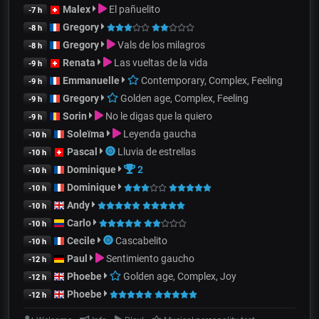
Malex
El pañuelito
-7 h
Gregory
-8 h
Gregory
Vals de los milagros
-8 h
Renata
Las vueltas de la vida
-9 h
Emmanuelle
Contemporary, Complex, Feeling
-9 h
Gregory
Golden age, Complex, Feeling
-9 h
Sorin
No le digas que la quiero
-9 h
Soleïma
Leyenda gaucha
-10 h
Pascal
Lluvia de estrellas
-10 h
Dominique
2
-10 h
Dominique
-10 h
Andy
-10 h
Carlo
-10 h
Cecile
Cascabelito
-10 h
Paul
Sentimiento gaucho
-12 h
Phoebe
Golden age, Complex, Joy
-12 h
Phoebe
-12 h