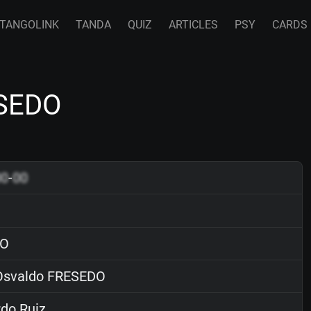
TANGOLINK
TANDA
QUIZ
ARTICLES
PSY
CARDS
ESEDO
00
-
00
O
svaldo FRESEDO
do Ruiz