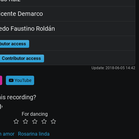
icente Demarco
edo Faustino Roldán
butor access
Contributor access
Update: 2018-06-05 14:42
YouTube
his recording?
For dancing
n amor
Rosarina linda