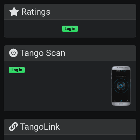
Ratings
Log in
Tango Scan
Log in
TangoLink