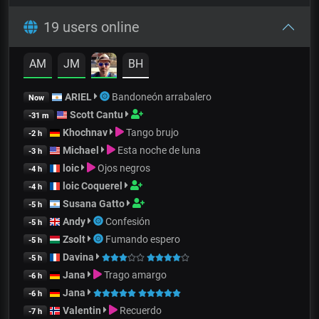
19 users online
AM
JM
BH
ARIEL
Bandoneón arrabalero
Now
Scott Cantu
-31 m
Khochnav
Tango brujo
-2 h
Michael
Esta noche de luna
-3 h
loic
Ojos negros
-4 h
loic Coquerel
-4 h
Susana Gatto
-5 h
Andy
Confesión
-5 h
Zsolt
Fumando espero
-5 h
Davina
-5 h
Jana
Trago amargo
-6 h
Jana
-6 h
Valentin
Recuerdo
-7 h