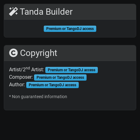
Tanda Builder
Premium or TangoDJ access
Copyright
nd
Artist/2
Artist:
Premium or TangoDJ access
Composer:
Premium or TangoDJ access
Author:
Premium or TangoDJ access
* Non guaranteed information