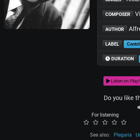
V
COMPOSER
Alfr
AUTHOR
LABEL
Contri
DURATION
Listen on
Play!
Do you like t
For listening
See also:
Plegaria
U