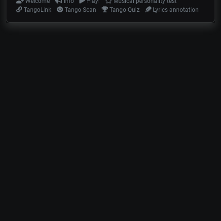
Welcome
Info
Play!
Musical personality test
TangoLink
Tango Scan
Tango Quiz
Lyrics annotation