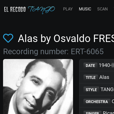
PLAY
MUSIC
SCAN
Alas by Osvaldo FR
Recording number: ERT-6065
1940-
DATE
Alas
TITLE
TANG
STYLE
O
ORCHESTRA
Ricar
SINGER