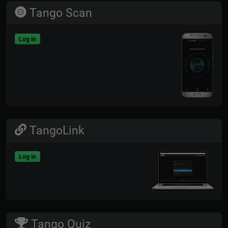
Tango Scan
Log in
TangoLink
Log in
Tango Quiz