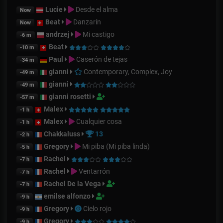
Lucie
Desde el alma
Now
Beat
Danzarín
Now
andrzej
Mi castigo
-6 m
Beat
-10 m
Paul
Caserón de tejas
-34 m
gianni
Contemporary, Complex, Joy
-49 m
gianni
-49 m
gianni rosetti
-57 m
Malex
-1 h
Malex
Cualquier cosa
-1 h
Chakkaluss
13
-2 h
Gregory
Mi piba (Mi piba linda)
-5 h
Rachel
-7 h
Rachel
Ventarrón
-7 h
Rachel De la Vega
-7 h
emilse alfonzo
-9 h
Gregory
Cielo rojo
-9 h
Gregory
-9 h