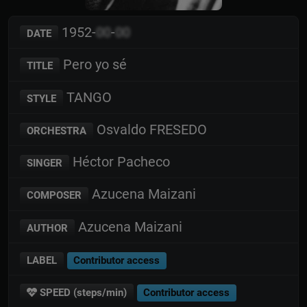
1952-
00
-
00
DATE
Pero yo sé
TITLE
TANGO
STYLE
Osvaldo FRESEDO
ORCHESTRA
Héctor Pacheco
SINGER
Azucena Maizani
COMPOSER
Azucena Maizani
AUTHOR
LABEL
Contributor access
SPEED (steps/min)
Contributor access