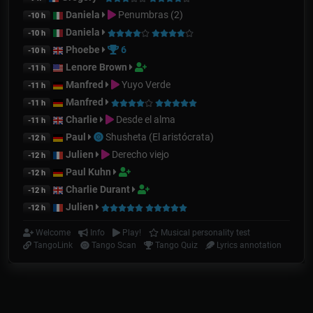
Daniela
Penumbras (2)
-10 h
Daniela
-10 h
Phoebe
6
-10 h
Lenore Brown
-11 h
Manfred
Yuyo Verde
-11 h
Manfred
-11 h
Charlie
Desde el alma
-11 h
Paul
Shusheta (El aristócrata)
-12 h
Julien
Derecho viejo
-12 h
Paul Kuhn
-12 h
Charlie Durant
-12 h
Julien
-12 h
Welcome
Info
Play!
Musical personality test
TangoLink
Tango Scan
Tango Quiz
Lyrics annotation