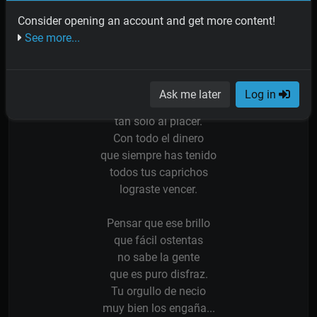
sentís tu pecho oprimido
por un recuerdo querido
Consider opening an account and get more content!
y te pones a llorar.
See more...
Con tanta aventura,
con toda tu andanza,
Ask me later
Log in
llevaste tu vida
tan sólo al placer.
Con todo el dinero
que siempre has tenido
todos tus caprichos
lograste vencer.
Pensar que ese brillo
que fácil ostentas
no sabe la gente
que es puro disfraz.
Tu orgullo de necio
muy bien los engaña...