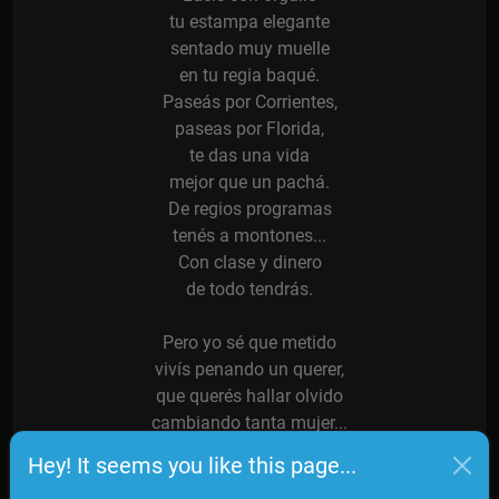
tu estampa elegante
sentado muy muelle
en tu regia baqué.
Paseás por Corrientes,
paseas por Florida,
te das una vida
mejor que un pachá.
De regios programas
tenés a montones...
Con clase y dinero
de todo tendrás.
Pero yo sé que metido
vivís penando un querer,
que querés hallar olvido
cambiando tanta mujer...
Yo sé que en las madrugadas,
Hey! It seems you like this page...
cuando las farras dejás,