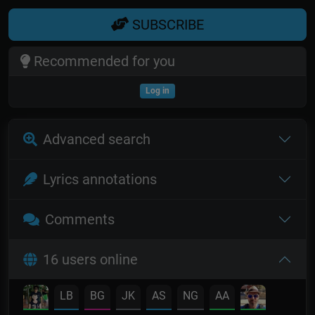
SUBSCRIBE
Recommended for you
Log in
Advanced search
Lyrics annotations
Comments
16 users online
LB
BG
JK
AS
NG
AA