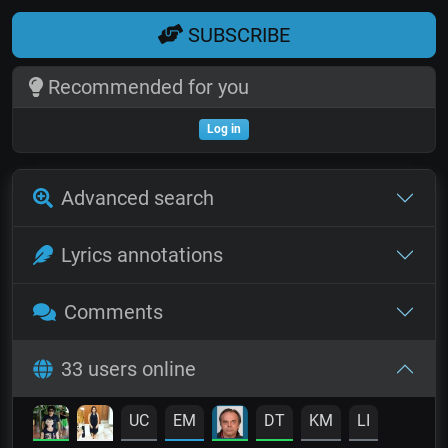
SUBSCRIBE
Recommended for you
Log in
Advanced search
Lyrics annotations
Comments
33 users online
UC
EM
DT
KM
LI