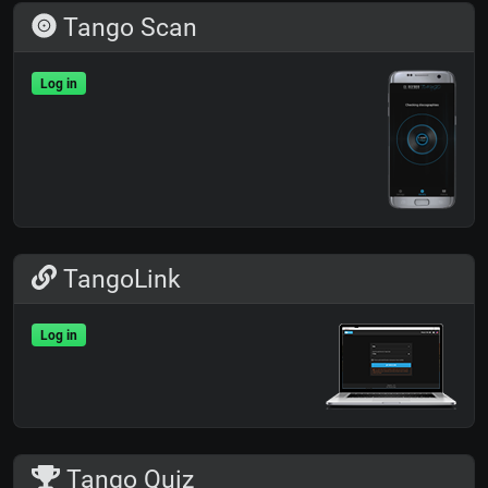
Tango Scan
Log in
TangoLink
Log in
Tango Quiz