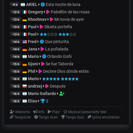
ARIEL
Esta noche de luna
-9 h
Gregory
Pabellón de las rosas
-12 h
Khochnav
Mi novia de ayer
-13 h
Paul
Silueta porteña
-13 h
Paul
-13 h
Fred
Que pinturita
-14 h
Jana
La puñalada
-14 h
Mario
Orlando Goñi
-14 h
Gjoni
Se fue Taborda
-15 h
Phil
Decime Dios dónde estás
-15 h
Mario
-16 h
andrzej
Después
-16 h
Mario Gallardo
-16 h
Elías
2
-16 h
Welcome
Info
Play!
Musical personality test
TangoLink
Tango Scan
Tango Quiz
Lyrics annotation