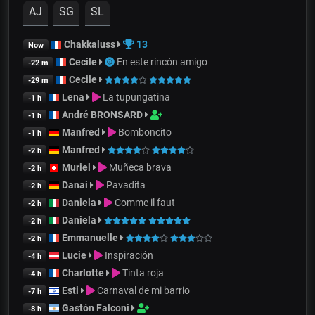
AJ
SG
SL
Chakkaluss
13
Now
Cecile
En este rincón amigo
-22 m
Cecile
-29 m
Lena
La tupungatina
-1 h
André BRONSARD
-1 h
Manfred
Bomboncito
-1 h
Manfred
-2 h
Muriel
Muñeca brava
-2 h
Danai
Pavadita
-2 h
Daniela
Comme il faut
-2 h
Daniela
-2 h
Emmanuelle
-2 h
Lucie
Inspiración
-4 h
Charlotte
Tinta roja
-4 h
Esti
Carnaval de mi barrio
-7 h
Gastón Falconi
-8 h