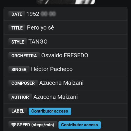
1952-
00
-
00
DATE
Pero yo sé
TITLE
TANGO
STYLE
Osvaldo FRESEDO
ORCHESTRA
Héctor Pacheco
SINGER
Azucena Maizani
COMPOSER
Azucena Maizani
AUTHOR
LABEL
Contributor access
SPEED (steps/min)
Contributor access