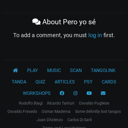
About Pero yo sé
To add a comment, you must
log in
first.
PLAY
MUSIC
SCAN
TANGOLINK
TANDA
QUIZ
ARTICLES
PSY
CARDS
WORKSHOPS
Rodolfo Biagi
Ricardo Tanturi
Osvaldo Pugliese
Osvaldo Fresedo
Osmar Maderna
Some definitly lost tangos
Juan D'Arienzo
Carlos Di Sarli
Terms and Legal Notices