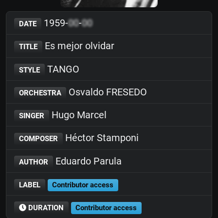
1959-
00
-
00
DATE
Es mejor olvidar
TITLE
TANGO
STYLE
Osvaldo FRESEDO
ORCHESTRA
Hugo Marcel
SINGER
Héctor Stamponi
COMPOSER
Eduardo Parula
AUTHOR
LABEL
Contributor access
DURATION
Contributor access