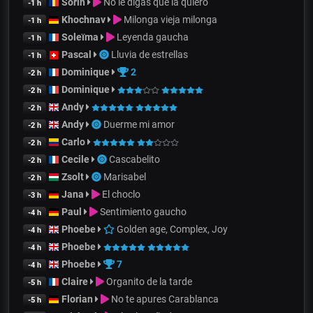
Sorin
No le digas que la quiero
-1 h
Khochnav
Milonga vieja milonga
-1 h
Soleïma
Leyenda gaucha
-1 h
Pascal
Lluvia de estrellas
-1 h
Dominique
2
-2 h
Dominique
-2 h
Andy
-2 h
Andy
Duerme mi amor
-2 h
Carlo
-2 h
Cecile
Cascabelito
-2 h
Zsolt
Marisabel
-2 h
Jana
El choclo
-3 h
Paul
Sentimiento gaucho
-4 h
Phoebe
Golden age, Complex, Joy
-4 h
Phoebe
-4 h
Phoebe
7
-4 h
Claire
Organito de la tarde
-5 h
Florian
No te apures Carablanca
-5 h