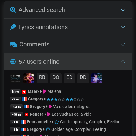
Advanced search
Lyrics annotations
Comments
57 users online
RB
DO
ED
DD
Malex
Malena
Now
Gregory
-9 m
Gregory
Vals de los milagros
-23 m
Renata
Las vueltas de la vida
-48 m
Emmanuelle
Contemporary, Complex, Feeling
-1 h
Gregory
Golden age, Complex, Feeling
-1 h