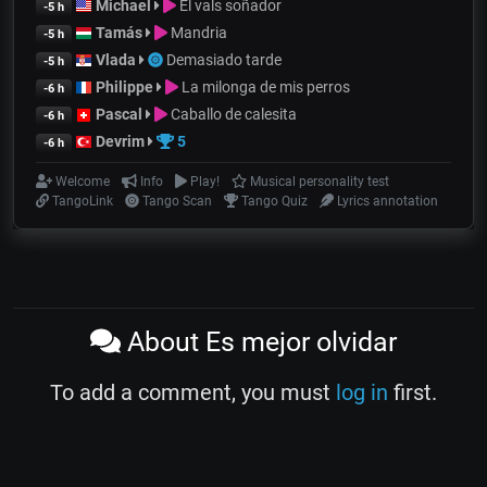
Michael
El vals soñador
-5 h
Tamás
Mandria
-5 h
Vlada
Demasiado tarde
-5 h
Philippe
La milonga de mis perros
-6 h
Pascal
Caballo de calesita
-6 h
Devrim
5
-6 h
Welcome
Info
Play!
Musical personality test
TangoLink
Tango Scan
Tango Quiz
Lyrics annotation
About Es mejor olvidar
To add a comment, you must
log in
first.