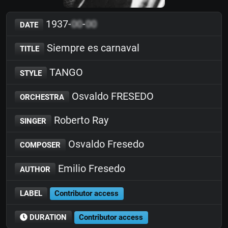
1937-
00
-
00
DATE
Siempre es carnaval
TITLE
TANGO
STYLE
Osvaldo FRESEDO
ORCHESTRA
Roberto Ray
SINGER
Osvaldo Fresedo
COMPOSER
Emilio Fresedo
AUTHOR
LABEL
Contributor access
DURATION
Contributor access