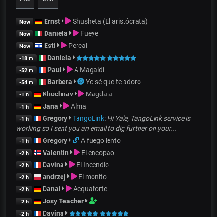
Ernst
Shusheta (El aristócrata)
Now
Daniela
Fueye
Now
Esti
Percal
Now
Daniela
-18 m
Paul
A Magaldi
-52 m
Barbera
Yo sé que te adoro
-54 m
Khochnav
Magdala
-1 h
Jana
Alma
-1 h
Gregory
TangoLink
:
Hi Yale, TangoLink service is
-1 h
working so I sent you an email to dig further on your...
Gregory
A fuego lento
-1 h
Valentin
El encopao
-2 h
Davina
El Incendio
-2 h
andrzej
El monito
-2 h
Danai
Acquaforte
-2 h
Josy Teacher
-2 h
Davina
-2 h