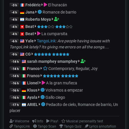
Frédéric
El huracán
-3 h
Jana
Romance de barrio
-4 h
Roberto Moya
-4 h
Beat
-4 h
Beat
La cumparsita
-4 h
Yale
TangoLink
:
Are people having issues with
-6 h
TangoLink lately? Its giving me errors on all the songs....
CG
-9 h
sarah mamphey smamphey
-14 h
Franco
Contemporary, Regular, Joy
-14 h
Franco
-14 h
Lionel
A la gran muñeca
-16 h
Klaus
Volvamos a empezar
-16 h
Ayala
Gallo ciego
-16 h
ARIEL
Pedacito de cielo, Romance de barrio, Un
-17 h
placer
Welcome
Info
Play!
Musical personality test
TangoLink
Tango Scan
Tango Quiz
Lyrics annotation