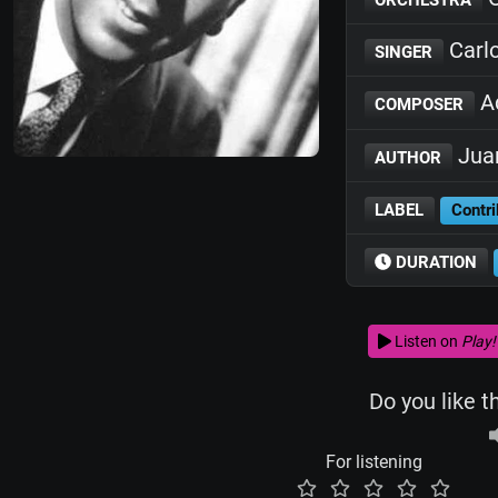
Carl
SINGER
Ad
COMPOSER
Juan
AUTHOR
LABEL
Contri
DURATION
Listen on
Play!
Do you like t
For listening