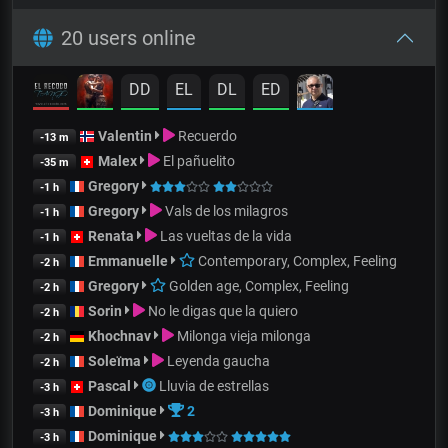
20 users online
DD
EL
DL
ED
Valentin
Recuerdo
-13 m
Malex
El pañuelito
-35 m
Gregory
-1 h
Gregory
Vals de los milagros
-1 h
Renata
Las vueltas de la vida
-1 h
Emmanuelle
Contemporary, Complex, Feeling
-2 h
Gregory
Golden age, Complex, Feeling
-2 h
Sorin
No le digas que la quiero
-2 h
Khochnav
Milonga vieja milonga
-2 h
Soleïma
Leyenda gaucha
-2 h
Pascal
Lluvia de estrellas
-3 h
Dominique
2
-3 h
Dominique
-3 h