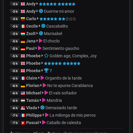
Andy
-3 h
Andy
Duerme mi amor
-3 h
Carlo
-3 h
Cecile
Cascabelito
-3 h
Zsolt
Marisabel
-3 h
Jana
El choclo
-5 h
Paul
Sentimiento gaucho
-5 h
Phoebe
Golden age, Complex, Joy
-5 h
Phoebe
-5 h
Phoebe
7
-5 h
Claire
Organito de la tarde
-6 h
Florian
No te apures Carablanca
-6 h
Michael
El vals soñador
-6 h
Tamás
Mandria
-6 h
Vlada
Demasiado tarde
-6 h
Philippe
La milonga de mis perros
-7 h
Pascal
Caballo de calesita
-7 h