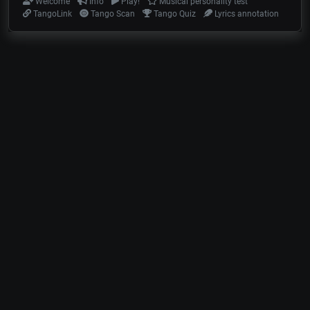
Welcome
Info
Play!
Musical personality test
TangoLink
Tango Scan
Tango Quiz
Lyrics annotation