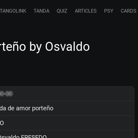
TANGOLINK
TANDA
QUIZ
ARTICLES
PSY
CARDS
teño by Osvaldo
00
-
00
a de amor porteño
O
svaldo FRESEDO