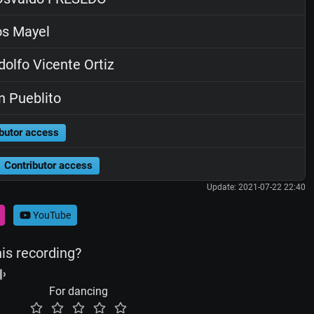
os Mayel
olfo Vicente Ortiz
 Pueblito
butor access
Contributor access
Update: 2021-07-22 22:40
YouTube
his recording?
For dancing