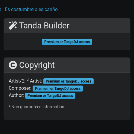
s
Es costumbre o es cariño
Tanda Builder
Premium or TangoDJ access
Copyright
nd
Artist/2
Artist:
Premium or TangoDJ access
Composer:
Premium or TangoDJ access
Author:
Premium or TangoDJ access
* Non guaranteed information