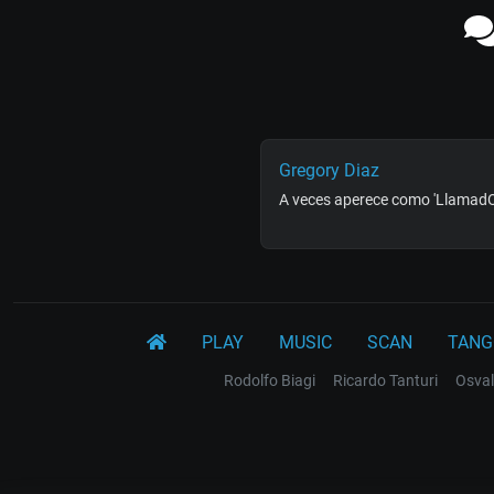
Gregory Diaz
A veces aperece como 'LlamadO 
PLAY
MUSIC
SCAN
TANG
Rodolfo Biagi
Ricardo Tanturi
Osval