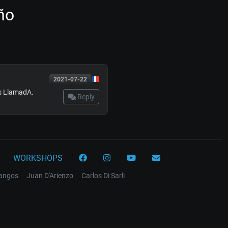
ño
2021-07-22
es LlamadA.
Reply
WORKSHOPS
tangos
Juan D'Arienzo
Carlos Di Sarli