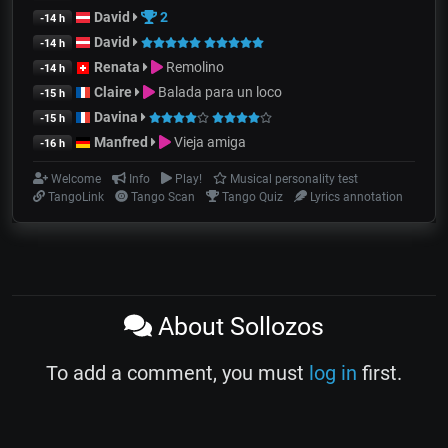
David
2
-14 h
David
-14 h
Renata
Remolino
-14 h
Claire
Balada para un loco
-15 h
Davina
-15 h
Manfred
Vieja amiga
-16 h
Welcome
Info
Play!
Musical personality test
TangoLink
Tango Scan
Tango Quiz
Lyrics annotation
About Sollozos
To add a comment, you must
log in
first.