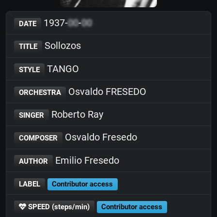
1937-
00
-
00
DATE
Sollozos
TITLE
TANGO
STYLE
Osvaldo FRESEDO
ORCHESTRA
Roberto Ray
SINGER
Osvaldo Fresedo
COMPOSER
Emilio Fresedo
AUTHOR
LABEL
Contributor access
SPEED (steps/min)
Contributor access