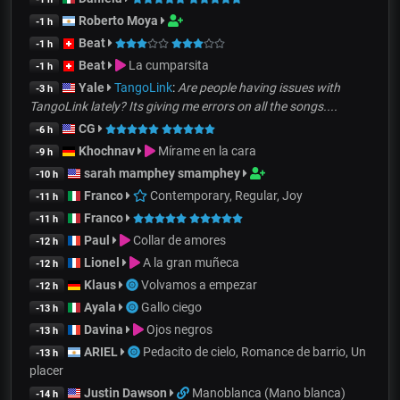
Roberto Moya
-1 h
Beat
-1 h
Beat
La cumparsita
-1 h
Yale
TangoLink
:
Are people having issues with
-3 h
TangoLink lately? Its giving me errors on all the songs....
CG
-6 h
Khochnav
Mírame en la cara
-9 h
sarah mamphey smamphey
-10 h
Franco
Contemporary, Regular, Joy
-11 h
Franco
-11 h
Paul
Collar de amores
-12 h
Lionel
A la gran muñeca
-12 h
Klaus
Volvamos a empezar
-12 h
Ayala
Gallo ciego
-13 h
Davina
Ojos negros
-13 h
ARIEL
Pedacito de cielo, Romance de barrio, Un
-13 h
placer
Justin Dawson
Manoblanca (Mano blanca)
-14 h