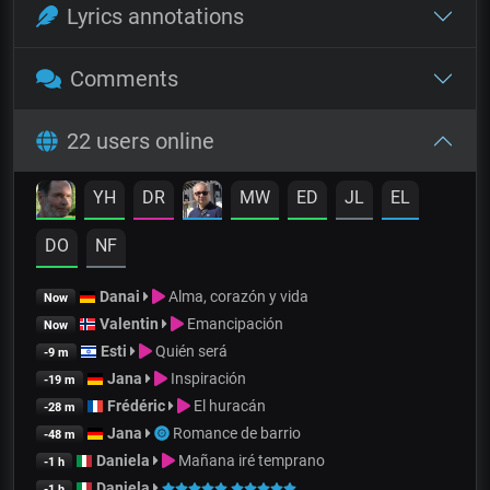
Lyrics annotations
Comments
22 users online
YH
DR
MW
ED
JL
EL
DO
NF
Danai
Alma, corazón y vida
Now
Valentin
Emancipación
Now
Esti
Quién será
-9 m
Jana
Inspiración
-19 m
Frédéric
El huracán
-28 m
Jana
Romance de barrio
-48 m
Daniela
Mañana iré temprano
-1 h
Daniela
-1 h