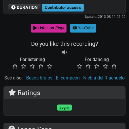
DURATION
Contributor access
Update: 2013-08-11 01:29
Listen on
Play!
YouTube
Do you like this recording?
For listening
For dancing
See also:
Besos brujos
El campeón
Niebla del Riachuelo
Ratings
Log in