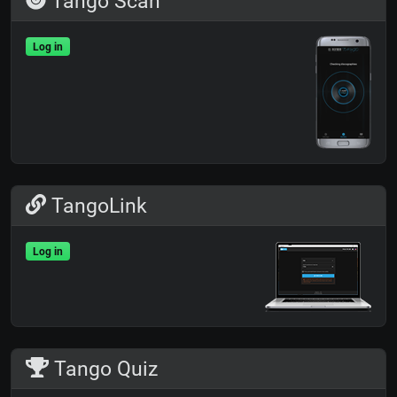
Tango Scan
Log in
TangoLink
Log in
Tango Quiz