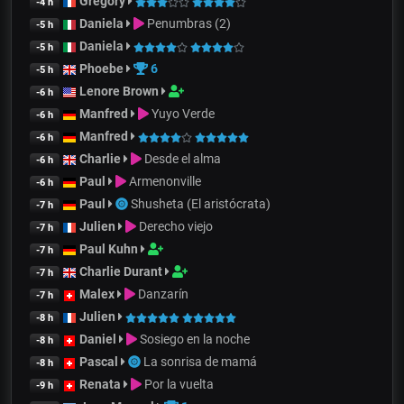
Gregory
-4 h
Daniela
Penumbras (2)
-5 h
Daniela
-5 h
Phoebe
6
-5 h
Lenore Brown
-6 h
Manfred
Yuyo Verde
-6 h
Manfred
-6 h
Charlie
Desde el alma
-6 h
Paul
Armenonville
-6 h
Paul
Shusheta (El aristócrata)
-7 h
Julien
Derecho viejo
-7 h
Paul Kuhn
-7 h
Charlie Durant
-7 h
Malex
Danzarín
-7 h
Julien
-8 h
Daniel
Sosiego en la noche
-8 h
Pascal
La sonrisa de mamá
-8 h
Renata
Por la vuelta
-9 h