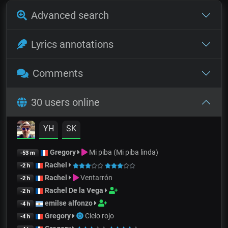
Advanced search
Lyrics annotations
Comments
30 users online
YH
SK
Gregory
Mi piba (Mi piba linda)
-53 m
Rachel
-2 h
Rachel
Ventarrón
-2 h
Rachel De la Vega
-2 h
emilse alfonzo
-4 h
Gregory
Cielo rojo
-4 h