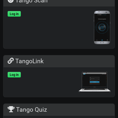
Tango Scan
Log in
TangoLink
Log in
Tango Quiz