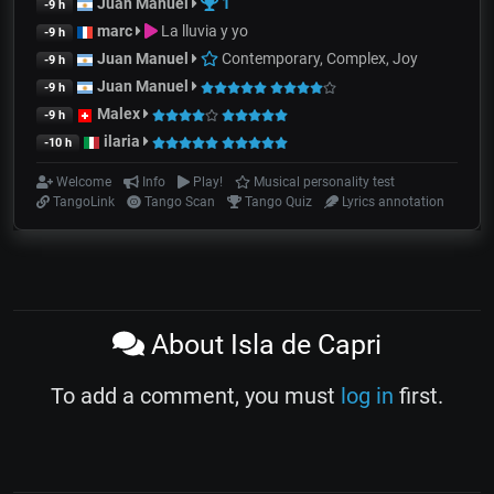
Juan Manuel
1
-9 h
marc
La lluvia y yo
-9 h
Juan Manuel
Contemporary, Complex, Joy
-9 h
Juan Manuel
-9 h
Malex
-9 h
ilaria
-10 h
Welcome
Info
Play!
Musical personality test
TangoLink
Tango Scan
Tango Quiz
Lyrics annotation
About Isla de Capri
To add a comment, you must
log in
first.