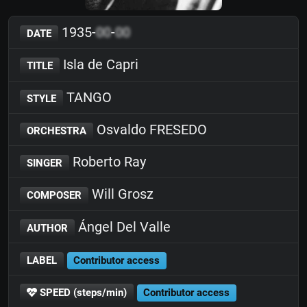
1935-
00
-
00
DATE
Isla de Capri
TITLE
TANGO
STYLE
Osvaldo FRESEDO
ORCHESTRA
Roberto Ray
SINGER
Will Grosz
COMPOSER
Ángel Del Valle
AUTHOR
LABEL
Contributor access
SPEED (steps/min)
Contributor access