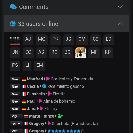
Comments
33 users online
AJ
MG
PK
JS
CM
CS
ED
JN
CC
AS
RC
BG
MF
RP
PS
LI
EM
Manfred
Corrientes y Esmeralda
Now
Cecile
Sentimiento gaucho
Now
Elisabeth
Tierrita
Now
Paul
Alma de bohemio
Now
Jana
El ciruja
Now
Marta Franco
-10 m
Gregory
Shusheta (El aristócrata)
-21 m
Gregory
-22 m