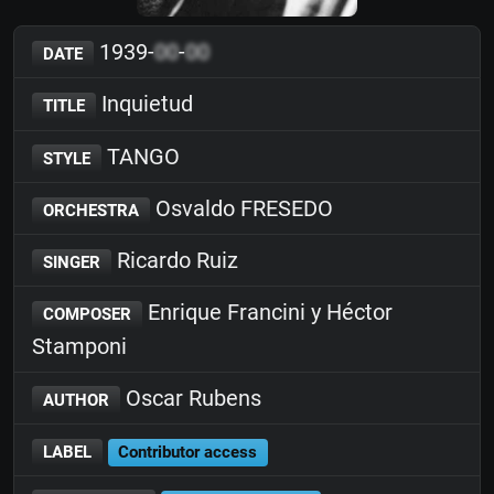
1939-
00
-
00
DATE
Inquietud
TITLE
TANGO
STYLE
Osvaldo FRESEDO
ORCHESTRA
Ricardo Ruiz
SINGER
Enrique Francini y Héctor
COMPOSER
Stamponi
Oscar Rubens
AUTHOR
LABEL
Contributor access