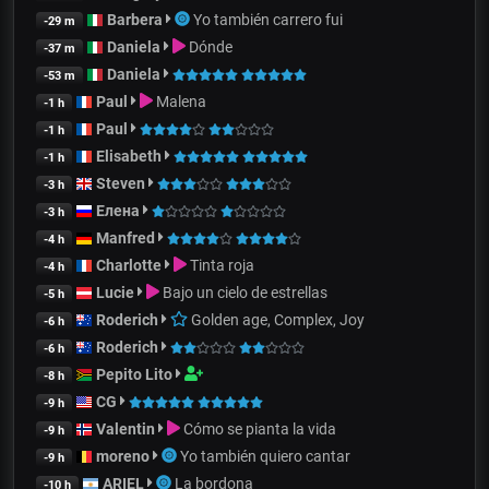
Barbera
Yo también carrero fui
-29 m
Daniela
Dónde
-37 m
Daniela
-53 m
Paul
Malena
-1 h
Paul
-1 h
Elisabeth
-1 h
Steven
-3 h
Елена
-3 h
Manfred
-4 h
Charlotte
Tinta roja
-4 h
Lucie
Bajo un cielo de estrellas
-5 h
Roderich
Golden age, Complex, Joy
-6 h
Roderich
-6 h
Pepito Lito
-8 h
CG
-9 h
Valentin
Cómo se pianta la vida
-9 h
moreno
Yo también quiero cantar
-9 h
ARIEL
La bordona
-10 h