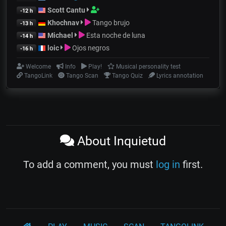
Scott Cantu
-12 h
Khochnav
Tango brujo
-13 h
Michael
Esta noche de luna
-14 h
loic
Ojos negros
-16 h
Welcome
Info
Play!
Musical personality test
TangoLink
Tango Scan
Tango Quiz
Lyrics annotation
About Inquietud
To add a comment, you must
log in
first.