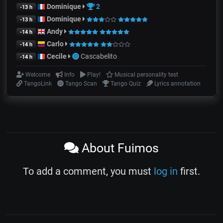
Dominique
2
-13 h
Dominique
-13 h
Andy
-14 h
Carlo
-14 h
Cecile
Cascabelito
-14 h
Welcome
Info
Play!
Musical personality test
TangoLink
Tango Scan
Tango Quiz
Lyrics annotation
About Fuimos
To add a comment, you must
log in
first.