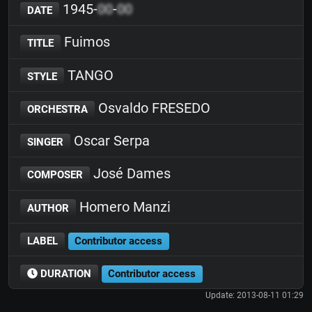
1945-
00
-
00
DATE
Fuimos
TITLE
TANGO
STYLE
Osvaldo FRESEDO
ORCHESTRA
Oscar Serpa
SINGER
José Dames
COMPOSER
Homero Manzi
AUTHOR
LABEL
Contributor access
DURATION
Contributor access
Update: 2013-08-11 01:29