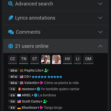
Advanced search
Lyrics annotations
Comments
21 users online
CC
TN
ST
HV
LI
OM
Pepito Lito
-23 m
CG
-47 m
Valentin
Cómo se pianta la vida
-53 m
moreno
Yo también quiero cantar
-1 h
ARIEL
La bordona
-2 h
Scott Cantu
-3 h
Khochnav
Tango brujo
-5 h