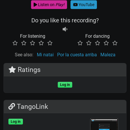
Listen on
Play!
YouTube
Do you like this recording?
For listening
For dancing
See also:
Mi natai
Por la cuesta arriba
Maleza
Ratings
Log in
TangoLink
Log in