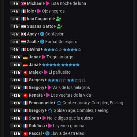
Michael
Esta noche de luna
-6 h
loic
Ojos negros
-7 h
loic Coquerel
-8 h
Susana Gatto
-8 h
Andy
Confesión
-8 h
Zsolt
Fumando espero
-8 h
Davina
-9 h
Jana
Trago amargo
-10 h
Jana
-10 h
Malex
El pañuelito
-11 h
Gregory
-11 h
Gregory
Vals de los milagros
-12 h
Renata
Las vueltas de la vida
-12 h
Emmanuelle
Contemporary, Complex, Feeling
-12 h
Gregory
Golden age, Complex, Feeling
-12 h
Sorin
No le digas que la quiero
-13 h
Soleïma
Leyenda gaucha
-13 h
Pascal
Lluvia de estrellas
-13 h