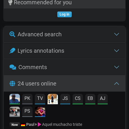
Recommended for you
Log in
Advanced search
Lyrics annotations
Comments
24 users online
PK
TV
JS
CS
EB
AJ
PS
Paul
Aquel muchacho triste
Now