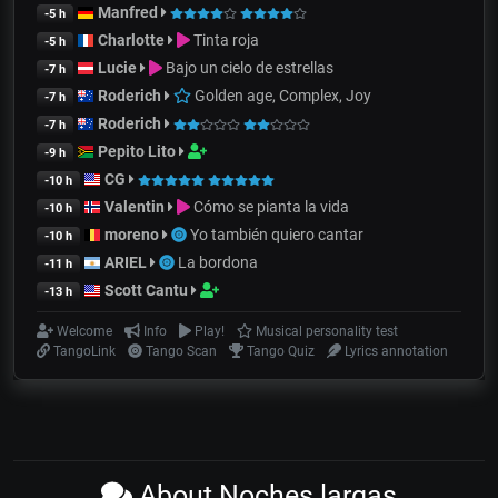
Manfred
-5 h
Charlotte
Tinta roja
-5 h
Lucie
Bajo un cielo de estrellas
-7 h
Roderich
Golden age, Complex, Joy
-7 h
Roderich
-7 h
Pepito Lito
-9 h
CG
-10 h
Valentin
Cómo se pianta la vida
-10 h
moreno
Yo también quiero cantar
-10 h
ARIEL
La bordona
-11 h
Scott Cantu
-13 h
Welcome
Info
Play!
Musical personality test
TangoLink
Tango Scan
Tango Quiz
Lyrics annotation
About Noches largas