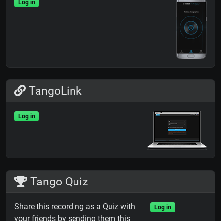
Log in
TangoLink
Log in
Tango Quiz
Share this recording as a Quiz with
Log in
your friends by sending them this