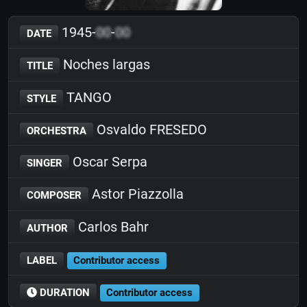
1945-
00
-
00
DATE
Noches largas
TITLE
TANGO
STYLE
Osvaldo FRESEDO
ORCHESTRA
Oscar Serpa
SINGER
Astor Piazzolla
COMPOSER
Carlos Bahr
AUTHOR
LABEL
Contributor access
DURATION
Contributor access