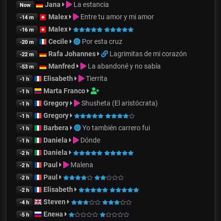
Jana
La estancia
Now
Malex
Entre tu amor y mi amor
-14 m
Malex
-16 m
Cecile
Por esta cruz
-20 m
Rafa Johannes
Lagrimitas de mi corazón
-22 m
Manfred
La abandoné y no sabía
-53 m
Elisabeth
Tierrita
-1 h
Marta Franco
-1 h
Gregory
Shusheta (El aristócrata)
-1 h
Gregory
-1 h
Barbera
Yo también carrero fui
-1 h
Daniela
Dónde
-1 h
Daniela
-2 h
Paul
Malena
-2 h
Paul
-2 h
Elisabeth
-2 h
Steven
-4 h
Елена
-5 h