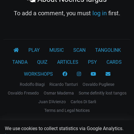
To add a comment, you must
log in
first.
PLAY
MUSIC
SCAN
TANGOLINK
TANDA
QUIZ
ARTICLES
PSY
CARDS
WORKSHOPS
Rodolfo Biagi
Ricardo Tanturi
Osvaldo Pugliese
Osvaldo Fresedo
Osmar Maderna
Some definitly lost tangos
Juan D'Arienzo
Carlos Di Sarli
Terms and Legal Notices
EL RECODO TANGO
We use cookies to collect statistics via Google Analytics.
Design Web: Gregory DIAZ