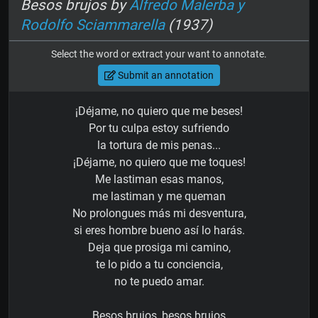
Besos brujos by
Alfredo Malerba y
Rodolfo Sciammarella
(1937)
Select the word or extract your want to annotate.
Submit an annotation
¡Déjame, no quiero que me beses!
Por tu culpa estoy sufriendo
la tortura de mis penas...
¡Déjame, no quiero que me toques!
Me lastiman esas manos,
me lastiman y me queman
No prolongues más mi desventura,
si eres hombre bueno así lo harás.
Deja que prosiga mi camino,
te lo pido a tu conciencia,
no te puedo amar.
Besos brujos, besos brujos