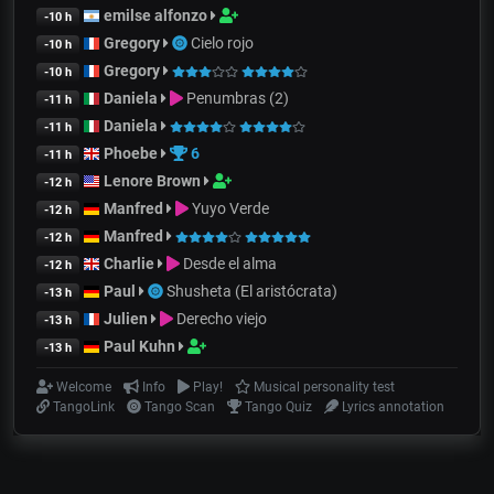
emilse alfonzo
-10 h
Gregory
Cielo rojo
-10 h
Gregory
-10 h
Daniela
Penumbras (2)
-11 h
Daniela
-11 h
Phoebe
6
-11 h
Lenore Brown
-12 h
Manfred
Yuyo Verde
-12 h
Manfred
-12 h
Charlie
Desde el alma
-12 h
Paul
Shusheta (El aristócrata)
-13 h
Julien
Derecho viejo
-13 h
Paul Kuhn
-13 h
Welcome
Info
Play!
Musical personality test
TangoLink
Tango Scan
Tango Quiz
Lyrics annotation