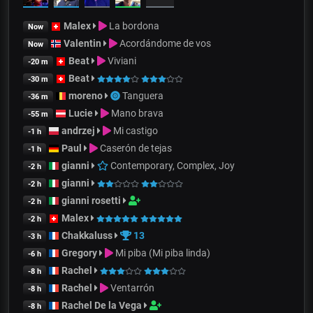
Malex
La bordona
Now
Valentin
Acordándome de vos
Now
Beat
Viviani
-20 m
Beat
-30 m
moreno
Tanguera
-36 m
Lucie
Mano brava
-55 m
andrzej
Mi castigo
-1 h
Paul
Caserón de tejas
-1 h
gianni
Contemporary, Complex, Joy
-2 h
gianni
-2 h
gianni rosetti
-2 h
Malex
-2 h
Chakkaluss
13
-3 h
Gregory
Mi piba (Mi piba linda)
-6 h
Rachel
-8 h
Rachel
Ventarrón
-8 h
Rachel De la Vega
-8 h