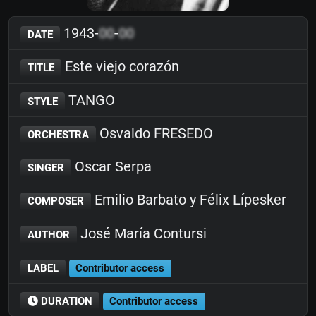
1943-
00
-
00
DATE
Este viejo corazón
TITLE
TANGO
STYLE
Osvaldo FRESEDO
ORCHESTRA
Oscar Serpa
SINGER
Emilio Barbato y Félix Lípesker
COMPOSER
José María Contursi
AUTHOR
LABEL
Contributor access
DURATION
Contributor access