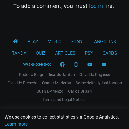
To add a comment, you must
log in
first.
PLAY
MUSIC
SCAN
TANGOLINK
TANDA
QUIZ
ARTICLES
PSY
CARDS
WORKSHOPS
Rodolfo Biagi
Ricardo Tanturi
Osvaldo Pugliese
Osvaldo Fresedo
Osmar Maderna
Some definitly lost tangos
Juan D'Arienzo
Carlos Di Sarli
Terms and Legal Notices
EL RECODO TANGO
We use cookies to collect statistics via Google Analytics.
Design Web: Gregory DIAZ
Learn more