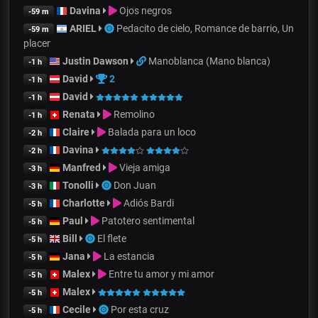
Davina
Ojos negros
-59 m
ARIEL
Pedacito de cielo, Romance de barrio, Un
-59 m
placer
Justin Dawson
Manoblanca (Mano blanca)
-1 h
David
2
-1 h
David
-1 h
Renata
Remolino
-1 h
Claire
Balada para un loco
-2 h
Davina
-2 h
Manfred
Vieja amiga
-3 h
Tonolli
Don Juan
-3 h
Charlotte
Adiós Bardi
-5 h
Paul
Patotero sentimental
-5 h
Bill
El flete
-5 h
Jana
La estancia
-5 h
Malex
Entre tu amor y mi amor
-5 h
Malex
-5 h
Cecile
Por esta cruz
-5 h