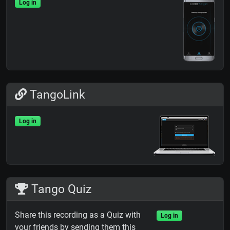
Log in
TangoLink
Log in
Tango Quiz
Share this recording as a Quiz with
Log in
your friends by sending them this