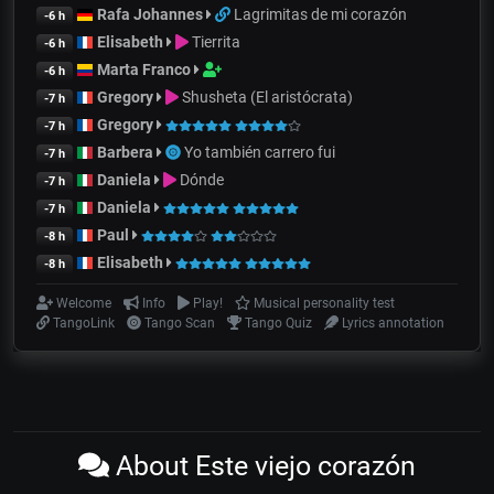
Rafa Johannes
Lagrimitas de mi corazón
-6 h
Elisabeth
Tierrita
-6 h
Marta Franco
-6 h
Gregory
Shusheta (El aristócrata)
-7 h
Gregory
-7 h
Barbera
Yo también carrero fui
-7 h
Daniela
Dónde
-7 h
Daniela
-7 h
Paul
-8 h
Elisabeth
-8 h
Welcome
Info
Play!
Musical personality test
TangoLink
Tango Scan
Tango Quiz
Lyrics annotation
About Este viejo corazón