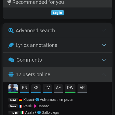
Recommended for you
Log in
Advanced search
Lyrics annotations
Comments
17 users online
PN
KS
TV
AF
DW
AR
Klaus
Volvamos a empezar
Now
Paul
Canaro
Now
Ayala
Gallo ciego
-10 m