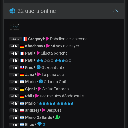
22 users online
Gregory
Pabellón de las rosas
-26 m
Khochnav
Mi novia de ayer
-1 h
Paul
Silueta porteña
-1 h
Paul
-1 h
Fred
Que pinturita
-2 h
Jana
La puñalada
-2 h
Mario
Orlando Goñi
-3 h
Gjoni
Se fue Taborda
-3 h
Phil
Decime Dios dónde estás
-3 h
Mario
-4 h
andrzej
Después
-4 h
Mario Gallardo
-4 h
Elías
2
-4 h