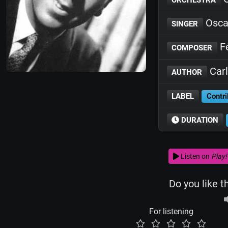
Osca
SINGER
Fé
COMPOSER
Carl
AUTHOR
LABEL
Contri
DURATION
Listen on
Play!
Do you like t
For listening