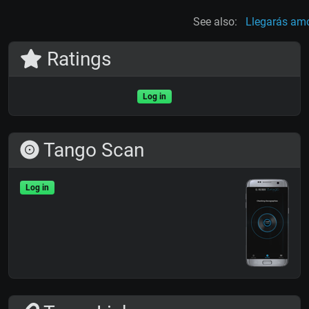
See also:
Llegarás am
Ratings
Log in
Tango Scan
Log in