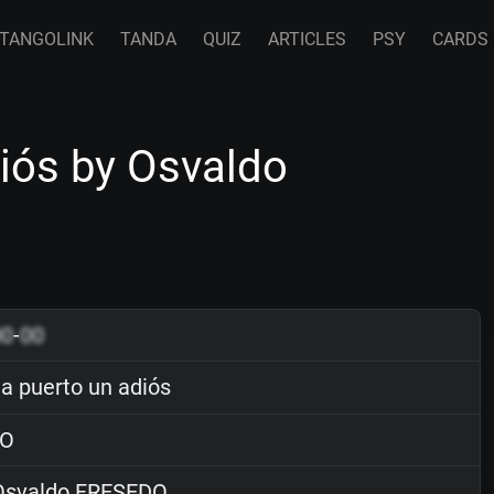
TANGOLINK
TANDA
QUIZ
ARTICLES
PSY
CARDS
iós by Osvaldo
00
-
00
a puerto un adiós
O
svaldo FRESEDO