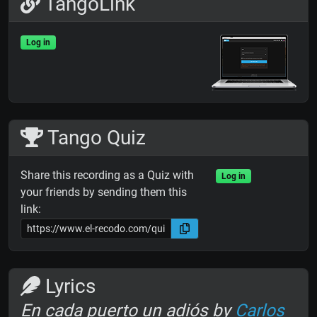
TangoLink
Log in
Tango Quiz
Share this recording as a Quiz with
Log in
your friends by sending them this
link:
Lyrics
En cada puerto un adiós by
Carlos