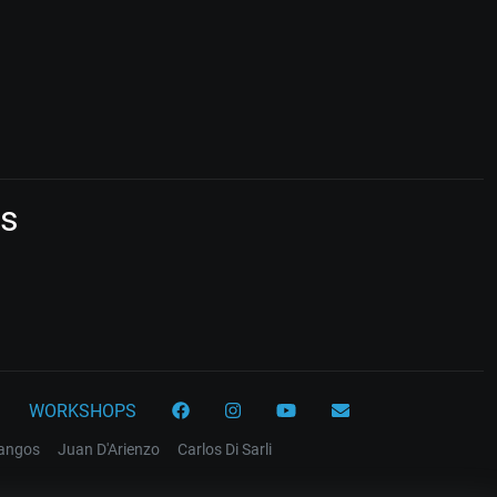
ós
WORKSHOPS
tangos
Juan D'Arienzo
Carlos Di Sarli