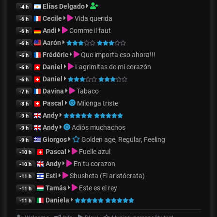
Elías Delgado
-4 h
Cecile
Vida querida
-6 h
Andi
Comme il faut
-6 h
Aarón
-6 h
Frédéric
Que importa eso ahora!!!
-6 h
Daniel
Lagrimitas de mi corazón
-6 h
Daniel
-6 h
Davina
Tabaco
-7 h
Pascal
Milonga triste
-8 h
Andy
-9 h
Andy
Adiós muchachos
-9 h
Giorgos
Golden age, Regular, Feeling
-9 h
Pascal
Fuelle azul
-10 h
Andy
En tu corazon
-10 h
Esti
Shusheta (El aristócrata)
-11 h
Tamás
Este es el rey
-11 h
Daniela
-11 h