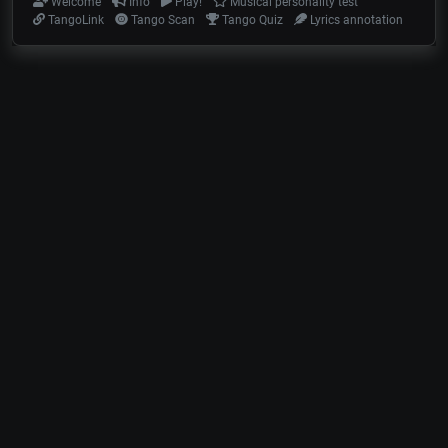
Welcome
Info
Play!
Musical personality test
TangoLink
Tango Scan
Tango Quiz
Lyrics annotation