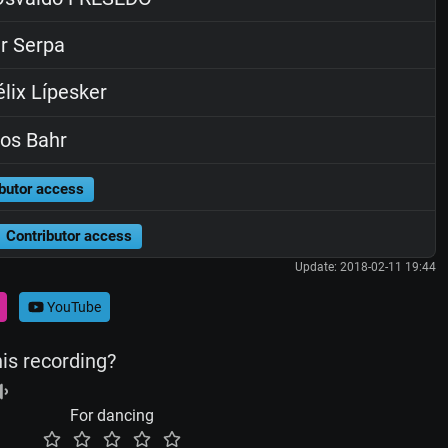
r Serpa
lix Lípesker
os Bahr
butor access
Contributor access
Update: 2018-02-11 19:44
YouTube
his recording?
For dancing