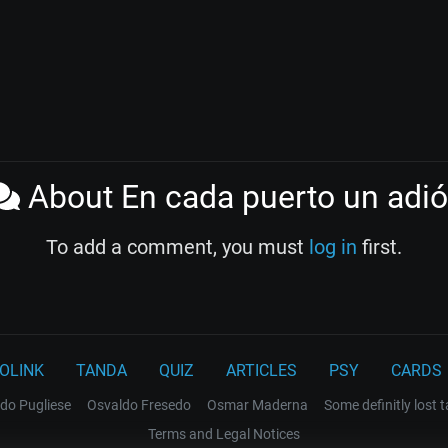
About En cada puerto un adi
To add a comment, you must
log in
first.
OLINK
TANDA
QUIZ
ARTICLES
PSY
CARDS
do Pugliese
Osvaldo Fresedo
Osmar Maderna
Some definitly lost 
Terms and Legal Notices