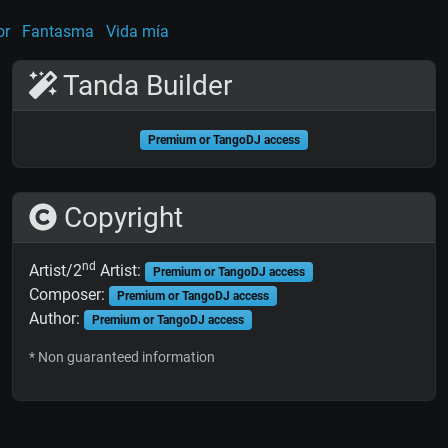
or
Fantasma
Vida mía
Tanda Builder
Premium or TangoDJ access
Copyright
nd
Artist/2
Artist:
Premium or TangoDJ access
Composer:
Premium or TangoDJ access
Author:
Premium or TangoDJ access
* Non guaranteed information