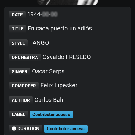
1944-
00
-
00
DATE
En cada puerto un adiós
TITLE
TANGO
STYLE
Osvaldo FRESEDO
ORCHESTRA
Oscar Serpa
SINGER
Félix Lípesker
COMPOSER
Carlos Bahr
AUTHOR
LABEL
Contributor access
DURATION
Contributor access