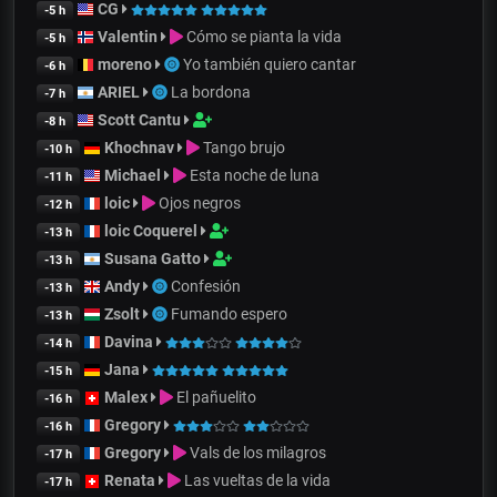
CG
-5 h
Valentin
Cómo se pianta la vida
-5 h
moreno
Yo también quiero cantar
-6 h
ARIEL
La bordona
-7 h
Scott Cantu
-8 h
Khochnav
Tango brujo
-10 h
Michael
Esta noche de luna
-11 h
loic
Ojos negros
-12 h
loic Coquerel
-13 h
Susana Gatto
-13 h
Andy
Confesión
-13 h
Zsolt
Fumando espero
-13 h
Davina
-14 h
Jana
-15 h
Malex
El pañuelito
-16 h
Gregory
-16 h
Gregory
Vals de los milagros
-17 h
Renata
Las vueltas de la vida
-17 h