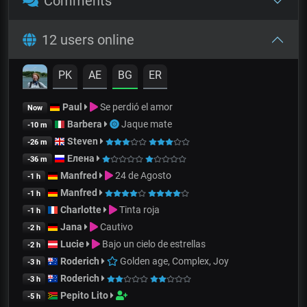
Comments
12 users online
PK
AE
BG
ER
Paul
Se perdió el amor
Now
Barbera
Jaque mate
-10 m
Steven
-26 m
Елена
-36 m
Manfred
24 de Agosto
-1 h
Manfred
-1 h
Charlotte
Tinta roja
-1 h
Jana
Cautivo
-2 h
Lucie
Bajo un cielo de estrellas
-2 h
Roderich
Golden age, Complex, Joy
-3 h
Roderich
-3 h
Pepito Lito
-5 h