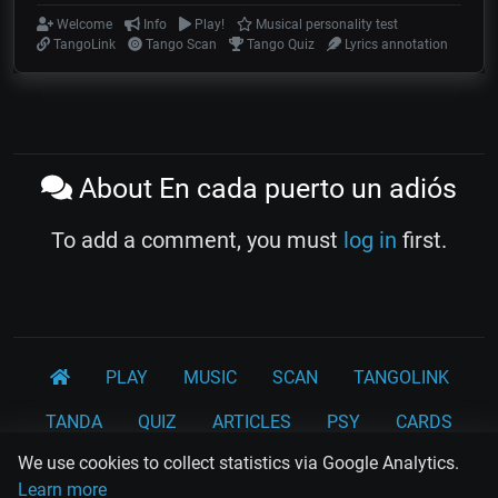
Welcome
Info
Play!
Musical personality test
TangoLink
Tango Scan
Tango Quiz
Lyrics annotation
About En cada puerto un adiós
To add a comment, you must
log in
first.
PLAY
MUSIC
SCAN
TANGOLINK
TANDA
QUIZ
ARTICLES
PSY
CARDS
We use cookies to collect statistics via Google Analytics.
WORKSHOPS
Learn more