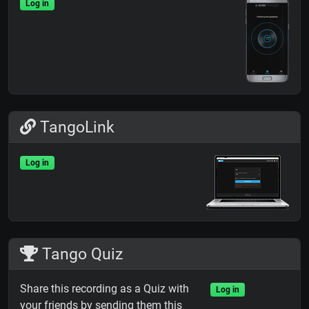
Log in
TangoLink
Log in
Tango Quiz
Share this recording as a Quiz with
Log in
your friends by sending them this