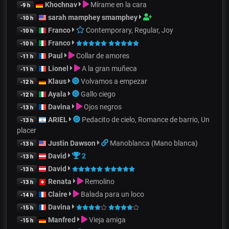
Khochnav
Mírame en la cara
-9 h
sarah mamphey smamphey
-10 h
Franco
Contemporary, Regular, Joy
-10 h
Franco
-10 h
Paul
Collar de amores
-11 h
Lionel
A la gran muñeca
-11 h
Klaus
Volvamos a empezar
-12 h
Ayala
Gallo ciego
-12 h
Davina
Ojos negros
-13 h
ARIEL
Pedacito de cielo, Romance de barrio, Un
-13 h
placer
Justin Dawson
Manoblanca (Mano blanca)
-13 h
David
2
-13 h
David
-13 h
Renata
Remolino
-13 h
Claire
Balada para un loco
-14 h
Davina
-15 h
Manfred
Vieja amiga
-15 h