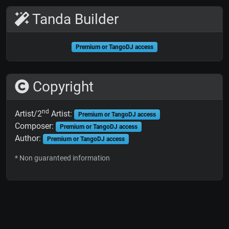
Tanda Builder
Premium or TangoDJ access
Copyright
nd
Artist/2
Artist:
Premium or TangoDJ access
Composer:
Premium or TangoDJ access
Author:
Premium or TangoDJ access
* Non guaranteed information