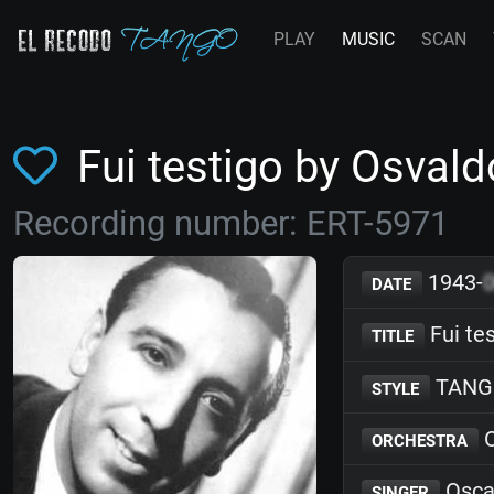
PLAY
MUSIC
SCAN
Fui testigo by Osva
Recording number: ERT-5971
1943-
DATE
Fui te
TITLE
TANG
STYLE
O
ORCHESTRA
Osca
SINGER