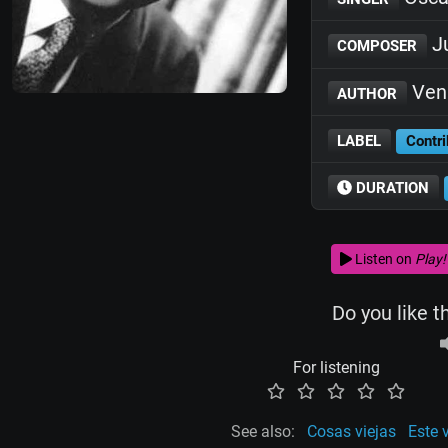
Ju
COMPOSER
Ven
AUTHOR
LABEL
Contri
DURATION
Listen on
Play!
Do you like t
For listening
See also:
Cosas viejas
Este 