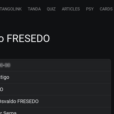
TANGOLINK
TANDA
QUIZ
ARTICLES
PSY
CARDS
ldo FRESEDO
00
-
00
stigo
O
svaldo FRESEDO
r Serpa