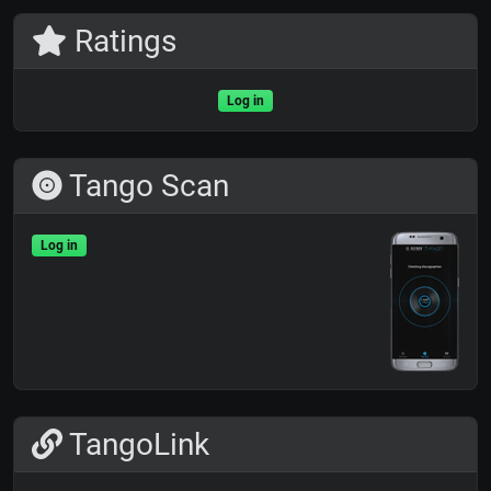
Ratings
Log in
Tango Scan
Log in
TangoLink