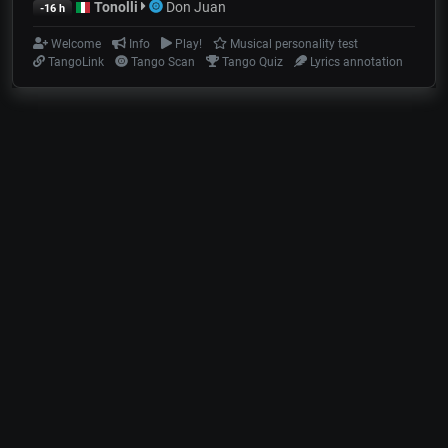
Tonolli
Don Juan
-16 h
Welcome
Info
Play!
Musical personality test
TangoLink
Tango Scan
Tango Quiz
Lyrics annotation