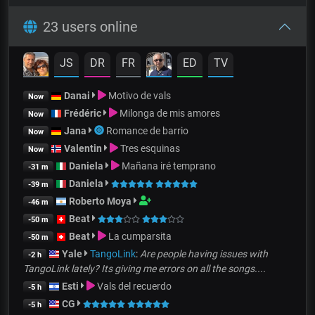
23 users online
JS
DR
FR
ED
TV
Danai
Motivo de vals
Now
Frédéric
Milonga de mis amores
Now
Jana
Romance de barrio
Now
Valentin
Tres esquinas
Now
Daniela
Mañana iré temprano
-31 m
Daniela
-39 m
Roberto Moya
-46 m
Beat
-50 m
Beat
La cumparsita
-50 m
Yale
TangoLink
:
Are people having issues with
-2 h
TangoLink lately? Its giving me errors on all the songs....
Esti
Vals del recuerdo
-5 h
CG
-5 h