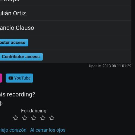
lián Ortiz
ancio Clauso
butor access
Contributor access
Update: 2013-08-11 01:29
YouTube
his recording?
For dancing
viejo corazón
Al cerrar los ojos