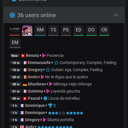
36 users online
RM
TS
PS
ED
DO
CR
EM
Renata
Paciencia
Now
Emmanuelle
Contemporary, Complex, Feeling
-10 m
Gregory
Golden age, Complex, Feeling
-10 m
Sorin
No le digas que la quiero
-20 m
Khochnav
Milonga vieja milonga
-28 m
Soleïma
Leyenda gaucha
-51 m
Pascal
Lluvia de estrellas
-59 m
Dominique
2
-1 h
Dominique
-1 h
Gregory
Silueta porteña
-1 h
Andy
-1 h