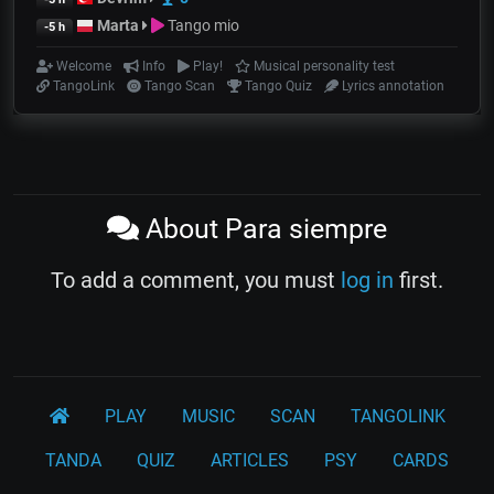
Marta
Tango mio
-5 h
Welcome
Info
Play!
Musical personality test
TangoLink
Tango Scan
Tango Quiz
Lyrics annotation
About Para siempre
To add a comment, you must
log in
first.
PLAY
MUSIC
SCAN
TANGOLINK
TANDA
QUIZ
ARTICLES
PSY
CARDS