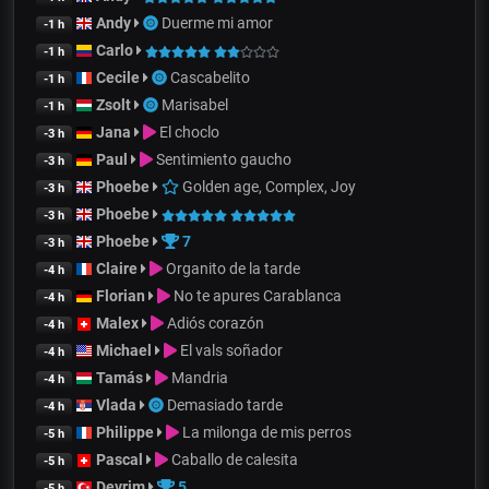
Andy
Duerme mi amor
-1 h
Carlo
-1 h
Cecile
Cascabelito
-1 h
Zsolt
Marisabel
-1 h
Jana
El choclo
-3 h
Paul
Sentimiento gaucho
-3 h
Phoebe
Golden age, Complex, Joy
-3 h
Phoebe
-3 h
Phoebe
7
-3 h
Claire
Organito de la tarde
-4 h
Florian
No te apures Carablanca
-4 h
Malex
Adiós corazón
-4 h
Michael
El vals soñador
-4 h
Tamás
Mandria
-4 h
Vlada
Demasiado tarde
-4 h
Philippe
La milonga de mis perros
-5 h
Pascal
Caballo de calesita
-5 h
Devrim
5
-5 h