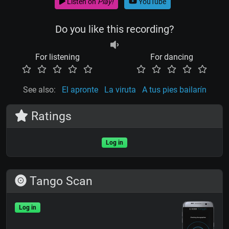
Listen on
Play!
YouTube
Do you like this recording?
For listening
For dancing
See also:
El apronte
La viruta
A tus pies bailarín
Ratings
Log in
Tango Scan
Log in