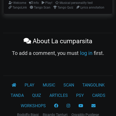
Welcome
Info
Play!
Musical personality test
TangoLink
Tango Scan
Tango Quiz
Lyrics annotation
About La cumparsita
To add a comment, you must
log in
first.
PLAY
MUSIC
SCAN
TANGOLINK
TANDA
QUIZ
ARTICLES
PSY
CARDS
WORKSHOPS
Rodolfo Biagi
Ricardo Tanturi
Osvaldo Pugliese