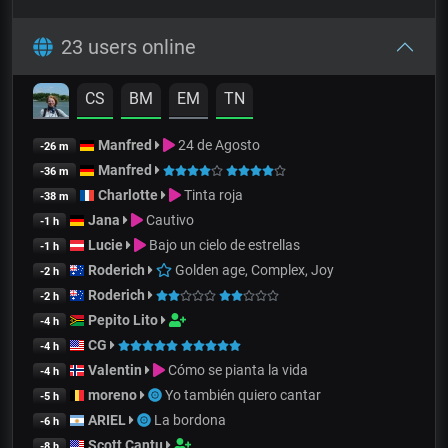
23 users online
CS
BM
EM
TN
Manfred
24 de Agosto
-26 m
Manfred
-36 m
Charlotte
Tinta roja
-38 m
Jana
Cautivo
-1 h
Lucie
Bajo un cielo de estrellas
-1 h
Roderich
Golden age, Complex, Joy
-2 h
Roderich
-2 h
Pepito Lito
-4 h
CG
-4 h
Valentin
Cómo se pianta la vida
-4 h
moreno
Yo también quiero cantar
-5 h
ARIEL
La bordona
-6 h
Scott Cantu
-8 h