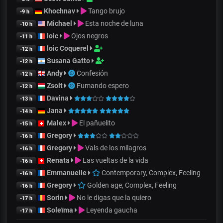
Khochnav
Tango brujo
-9 h
Michael
Esta noche de luna
-10 h
loic
Ojos negros
-11 h
loic Coquerel
-12 h
Susana Gatto
-12 h
Andy
Confesión
-12 h
Zsolt
Fumando espero
-12 h
Davina
-13 h
Jana
-14 h
Malex
El pañuelito
-15 h
Gregory
-16 h
Gregory
Vals de los milagros
-16 h
Renata
Las vueltas de la vida
-16 h
Emmanuelle
Contemporary, Complex, Feeling
-16 h
Gregory
Golden age, Complex, Feeling
-16 h
Sorin
No le digas que la quiero
-17 h
Soleïma
Leyenda gaucha
-17 h